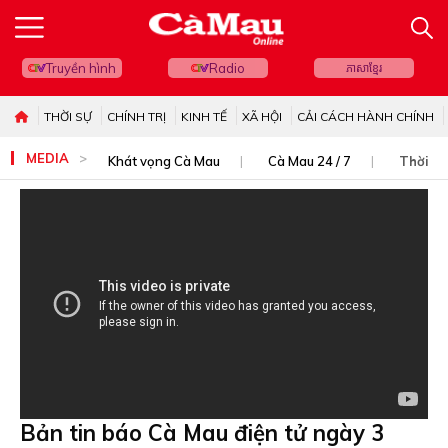
Truyền hình
Radio
ភាសាខ្មែរ
THỜI SỰ
CHÍNH TRỊ
KINH TẾ
XÃ HỘI
CẢI CÁCH HÀNH CHÍNH
MEDIA
Khát vọng Cà Mau
Cà Mau 24 / 7
Thời sự
Bản tin báo Cà Mau điện tử ngày 3