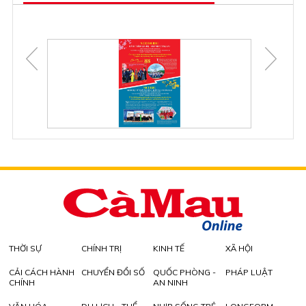
THỜI SỰ
CHÍNH TRỊ
KINH TẾ
XÃ HỘI
CẢI CÁCH HÀNH
CHUYỂN ĐỔI SỐ
QUỐC PHÒNG -
PHÁP LUẬT
CHÍNH
AN NINH