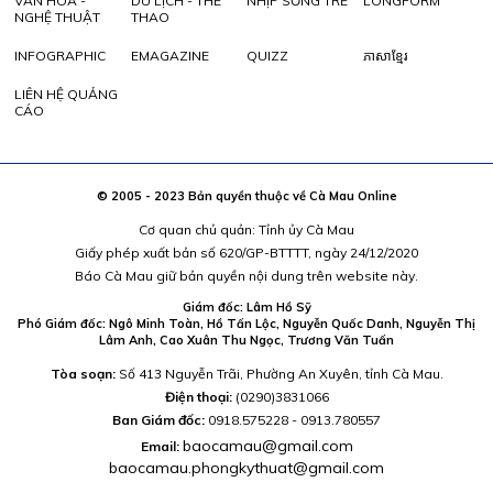
VĂN HÓA -
DU LỊCH - THỂ
NHỊP SỐNG TRẺ
LONGFORM
NGHỆ THUẬT
THAO
INFOGRAPHIC
EMAGAZINE
QUIZZ
ភាសាខ្មែរ
LIÊN HỆ QUẢNG
CÁO
© 2005 - 2023 Bản quyền thuộc về Cà Mau Online
Cơ quan chủ quản: Tỉnh ủy Cà Mau
Giấy phép xuất bản số 620/GP-BTTTT, ngày 24/12/2020
Báo Cà Mau giữ bản quyền nội dung trên website này.
Giám đốc: Lâm Hồ Sỹ
Phó Giám đốc: Ngô Minh Toàn, Hồ Tấn Lộc, Nguyễn Quốc Danh, Nguyễn Thị
Lâm Anh, Cao Xuân Thu Ngọc, Trương Văn Tuấn
Tòa soạn:
Số 413 Nguyễn Trãi, Phường An Xuyên, tỉnh Cà Mau.
Điện thoại:
(0290)3831066
Ban Giám đốc:
0918.575228 - 0913.780557
baocamau@gmail.com
Email:
baocamau.phongkythuat@gmail.com