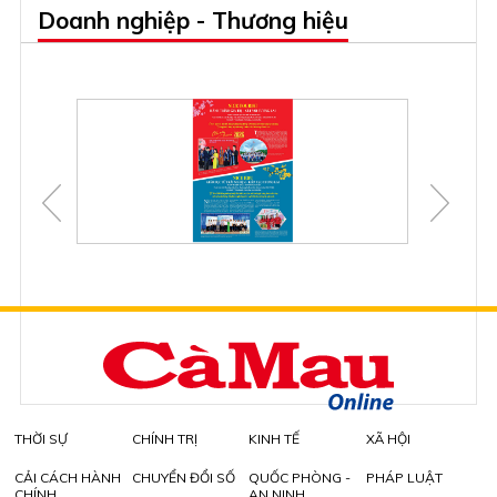
Doanh nghiệp - Thương hiệu
THỜI SỰ
CHÍNH TRỊ
KINH TẾ
XÃ HỘI
CẢI CÁCH HÀNH
CHUYỂN ĐỔI SỐ
QUỐC PHÒNG -
PHÁP LUẬT
CHÍNH
AN NINH