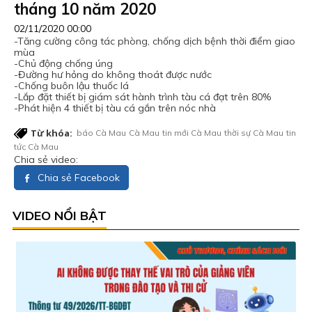
tháng 10 năm 2020
02/11/2020 00:00
-Tăng cường công tác phòng, chống dịch bệnh thời điểm giao
mùa
-Chủ động chống úng
-Đường hư hỏng do không thoát được nước
-Chống buôn lậu thuốc lá
-Lắp đặt thiết bị giám sát hành trình tàu cá đạt trên 80%
-Phát hiện 4 thiết bị tàu cá gắn trên nóc nhà
Từ khóa:
báo Cà Mau
Cà Mau
tin mới Cà Mau
thời sự Cà Mau
tin
tức Cà Mau
Chia sẻ video:
Chia sẻ Facebook
VIDEO NỔI BẬT