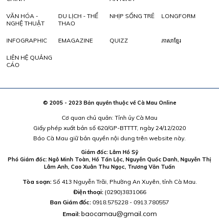
VĂN HÓA -
DU LỊCH - THỂ
NHỊP SỐNG TRẺ
LONGFORM
NGHỆ THUẬT
THAO
INFOGRAPHIC
EMAGAZINE
QUIZZ
ភាសាខ្មែរ
LIÊN HỆ QUẢNG
CÁO
© 2005 - 2023 Bản quyền thuộc về Cà Mau Online
Cơ quan chủ quản: Tỉnh ủy Cà Mau
Giấy phép xuất bản số 620/GP-BTTTT, ngày 24/12/2020
Báo Cà Mau giữ bản quyền nội dung trên website này.
Giám đốc: Lâm Hồ Sỹ
Phó Giám đốc: Ngô Minh Toàn, Hồ Tấn Lộc, Nguyễn Quốc Danh, Nguyễn Thị
Lâm Anh, Cao Xuân Thu Ngọc, Trương Văn Tuấn
Tòa soạn:
Số 413 Nguyễn Trãi, Phường An Xuyên, tỉnh Cà Mau.
Điện thoại:
(0290)3831066
Ban Giám đốc:
0918.575228 - 0913.780557
baocamau@gmail.com
Email: