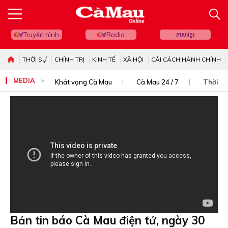
Truyền hình
Radio
ភាសាខ្មែរ
THỜI SỰ
CHÍNH TRỊ
KINH TẾ
XÃ HỘI
CẢI CÁCH HÀNH CHÍNH
MEDIA
Khát vọng Cà Mau
Cà Mau 24 / 7
Thời sự
Bản tin báo Cà Mau điện tử, ngày 30