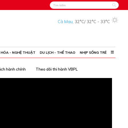
Cà Mau
,
32°C
/
32°C
-
33°C
 HÓA - NGHỆ THUẬT
DU LỊCH - THỂ THAO
NHỊP SỐNG TRẺ
ách hành chính
Theo dõi thi hành VBPL