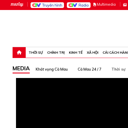
ភាសាខ្មែរ
M
ultimedia
Truyền hình
Radio
Thứ sáu, 7-8-26 06:53:05
THỜI SỰ
CHÍNH TRỊ
KINH TẾ
XÃ HỘI
CẢI CÁCH HÀN
MEDIA
Khát vọng Cà Mau
Cà Mau 24 / 7
Thời sự