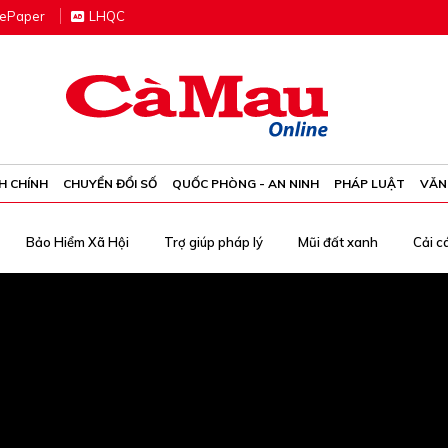
e
P
aper
LHQC
H CHÍNH
CHUYỂN ĐỔI SỐ
QUỐC PHÒNG - AN NINH
PHÁP LUẬT
VĂN
Bảo Hiểm Xã Hội
Trợ giúp pháp lý
Mũi đất xanh
Cải c