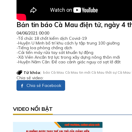
Bản tin báo Cà Mau điện tử, ngày 4 
04/06/2021 00:00
-Tổ chức 18 chốt kiểm dịch Covid-19
-Huyện U Minh bố trí khu cách ly tập trung 100 giường
-Tiếng loa phòng chống dịch
-Cải tiến máy rửa tay sát khuẩn tự động
-Xã Viên Ancần trợ lực trong xây dựng nông thôn mới
-Huyện Năm Căn: Đề cao cảnh giác nguy cơ sạt lở đất
Từ khóa:
báo Cà Mau
Cà Mau
tin mới Cà Mau
thời sự Cà Mau
Chia sẻ video:
Chia sẻ Facebook
VIDEO NỔI BẬT