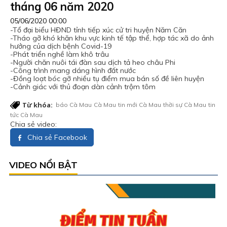
tháng 06 năm 2020
05/06/2020 00:00
-Tổ đại biểu HĐND tỉnh tiếp xúc cử tri huyện Năm Căn
-Tháo gỡ khó khăn khu vực kinh tế tập thể, hợp tác xã do ảnh
hưởng của dịch bệnh Covid-19
-Phát triển nghề làm khô trâu
-Người chăn nuôi tái đàn sau dịch tả heo châu Phi
-Công trình mang dáng hình đất nước
-Đồng loạt bóc gỡ nhiều tụ điểm mua bán số đề liên huyện
-Cảnh giác với thủ đoạn dàn cảnh trộm tôm
Từ khóa:
báo Cà Mau
Cà Mau
tin mới Cà Mau
thời sự Cà Mau
tin
tức Cà Mau
Chia sẻ video:
Chia sẻ Facebook
VIDEO NỔI BẬT