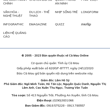
CHÍNH
AN NINH
VĂN HÓA -
DU LỊCH - THỂ
NHỊP SỐNG TRẺ
LONGFORM
NGHỆ THUẬT
THAO
INFOGRAPHIC
EMAGAZINE
QUIZZ
ភាសាខ្មែរ
LIÊN HỆ QUẢNG
CÁO
© 2005 - 2023 Bản quyền thuộc về Cà Mau Online
Cơ quan chủ quản: Tỉnh ủy Cà Mau
Giấy phép xuất bản số 620/GP-BTTTT, ngày 24/12/2020
Báo Cà Mau giữ bản quyền nội dung trên website này.
Giám đốc: Lâm Hồ Sỹ
Phó Giám đốc: Ngô Minh Toàn, Hồ Tấn Lộc, Nguyễn Quốc Danh, Nguyễn Thị
Lâm Anh, Cao Xuân Thu Ngọc, Trương Văn Tuấn
Tòa soạn:
Số 413 Nguyễn Trãi, Phường An Xuyên, tỉnh Cà Mau.
Điện thoại:
(0290)3831066
Ban Giám đốc:
0918.575228 - 0913.780557