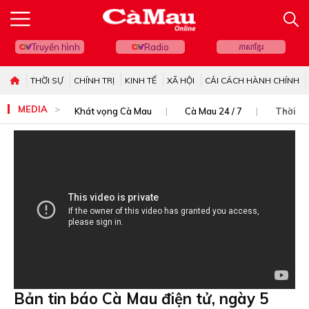
Truyền hình
Radio
ភាសាខ្មែរ
THỜI SỰ
CHÍNH TRỊ
KINH TẾ
XÃ HỘI
CẢI CÁCH HÀNH CHÍNH
MEDIA
Khát vọng Cà Mau
Cà Mau 24 / 7
Thời sự
Bản tin báo Cà Mau điện tử, ngày 5