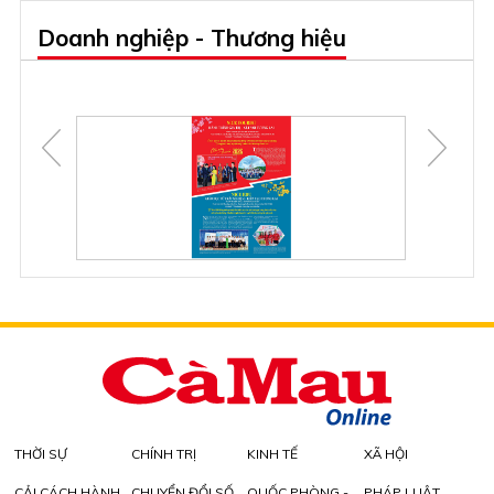
Doanh nghiệp - Thương hiệu
THỜI SỰ
CHÍNH TRỊ
KINH TẾ
XÃ HỘI
CẢI CÁCH HÀNH
CHUYỂN ĐỔI SỐ
QUỐC PHÒNG -
PHÁP LUẬT