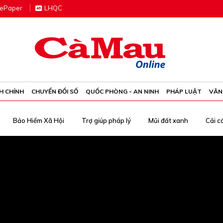
e
P
aper
LHQC
H CHÍNH
CHUYỂN ĐỔI SỐ
QUỐC PHÒNG - AN NINH
PHÁP LUẬT
VĂN
Bảo Hiểm Xã Hội
Trợ giúp pháp lý
Mũi đất xanh
Cải c