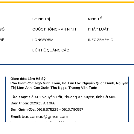
CHÍNH TRỊ
KINH TẾ
 SỐ
QUỐC PHÒNG - AN NINH
PHÁP LUẬT
RẺ
LONGFORM
INFOGRAPHIC
LIÊN HỆ QUẢNG CÁO
Giám đốc: Lâm Hồ Sỹ
Phó Giám đốc: Ngô Minh Toàn, Hồ Tấn Lộc, Nguyễn Quốc Danh, Nguyễn
Thị Lâm Anh, Cao Xuân Thu Ngọc, Trương Văn Tuấn
Tòa soạn:
Số 413 Nguyễn Trãi, Phường An Xuyên, tỉnh Cà Mau.
Điện thoại:
(0290)3831066
Ban Giám đốc:
0918.575228 - 0913.780557
baocamau@gmail.com
Email:
baocamau.phongkythuat@gmail.com