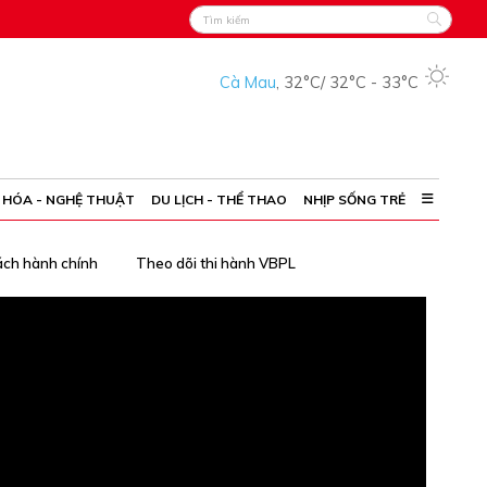
Cà Mau
,
32°C
/
32°C
-
33°C
 HÓA - NGHỆ THUẬT
DU LỊCH - THỂ THAO
NHỊP SỐNG TRẺ
ách hành chính
Theo dõi thi hành VBPL