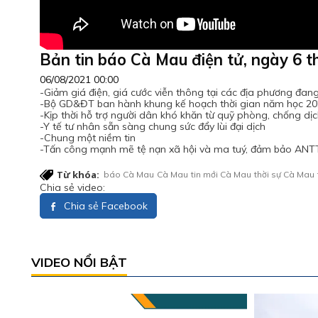
Bản tin báo Cà Mau điện tử, ngày 6 
06/08/2021 00:00
-Giảm giá điện, giá cước viễn thông tại các địa phương đang 
-Bộ GD&ĐT ban hành khung kế hoạch thời gian năm học 2
-Kịp thời hỗ trợ người dân khó khăn từ quỹ phòng, chống dị
-Y tế tư nhân sẵn sàng chung sức đẩy lùi đại dịch
-Chung một niềm tin
-Tấn công mạnh mẽ tệ nạn xã hội và ma tuý, đảm bảo ANT
Từ khóa:
báo Cà Mau
Cà Mau
tin mới Cà Mau
thời sự Cà Mau
Chia sẻ video:
Chia sẻ Facebook
VIDEO NỔI BẬT