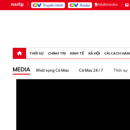
ភាសាខ្មែរ
M
ultimedia
Truyền hình
Radio
Chủ nhật, 9-8-26 20:17:26
THỜI SỰ
CHÍNH TRỊ
KINH TẾ
XÃ HỘI
CẢI CÁCH HÀN
MEDIA
Khát vọng Cà Mau
Cà Mau 24 / 7
Thời sự