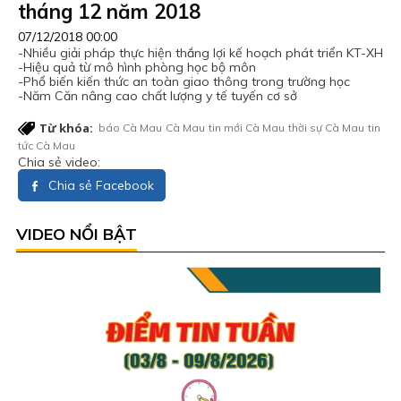
tháng 12 năm 2018
07/12/2018 00:00
-Nhiều giải pháp thực hiện thắng lợi kế hoạch phát triển KT-XH
-Hiệu quả từ mô hình phòng học bộ môn
-Phổ biến kiến thức an toàn giao thông trong trường học
-Năm Căn nâng cao chất lượng y tế tuyến cơ sở
Từ khóa:
báo Cà Mau
Cà Mau
tin mới Cà Mau
thời sự Cà Mau
tin
tức Cà Mau
Chia sẻ video:
Chia sẻ Facebook
VIDEO NỔI BẬT