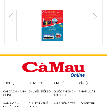
THỜI SỰ
CHÍNH TRỊ
KINH TẾ
XÃ HỘI
CẢI CÁCH HÀNH
CHUYỂN ĐỔI SỐ
QUỐC PHÒNG -
PHÁP LUẬT
CHÍNH
AN NINH
VĂN HÓA -
DU LỊCH - THỂ
NHỊP SỐNG TRẺ
LONGFORM
NGHỆ THUẬT
THAO