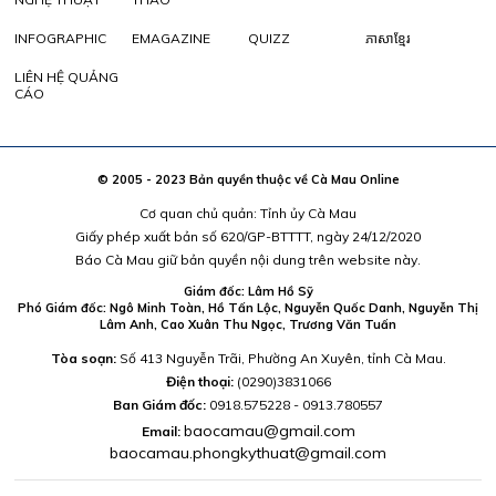
INFOGRAPHIC
EMAGAZINE
QUIZZ
ភាសាខ្មែរ
LIÊN HỆ QUẢNG
CÁO
© 2005 - 2023 Bản quyền thuộc về Cà Mau Online
Cơ quan chủ quản: Tỉnh ủy Cà Mau
Giấy phép xuất bản số 620/GP-BTTTT, ngày 24/12/2020
Báo Cà Mau giữ bản quyền nội dung trên website này.
Giám đốc: Lâm Hồ Sỹ
Phó Giám đốc: Ngô Minh Toàn, Hồ Tấn Lộc, Nguyễn Quốc Danh, Nguyễn Thị
Lâm Anh, Cao Xuân Thu Ngọc, Trương Văn Tuấn
Tòa soạn:
Số 413 Nguyễn Trãi, Phường An Xuyên, tỉnh Cà Mau.
Điện thoại:
(0290)3831066
Ban Giám đốc:
0918.575228 - 0913.780557
baocamau@gmail.com
Email:
baocamau.phongkythuat@gmail.com