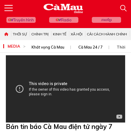
Truyền hình
Radio
ភាសាខ្មែរ
THỜI SỰ
CHÍNH TRỊ
KINH TẾ
XÃ HỘI
CẢI CÁCH HÀNH CHÍNH
MEDIA
Khát vọng Cà Mau
Cà Mau 24 / 7
Thời sự
Bản tin báo Cà Mau điện tử ngày 7