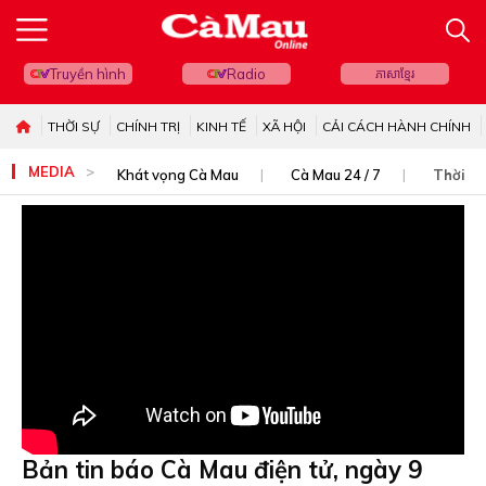
Truyền hình
Radio
ភាសាខ្មែរ
THỜI SỰ
CHÍNH TRỊ
KINH TẾ
XÃ HỘI
CẢI CÁCH HÀNH CHÍNH
MEDIA
Khát vọng Cà Mau
Cà Mau 24 / 7
Thời sự
Bản tin báo Cà Mau điện tử, ngày 9