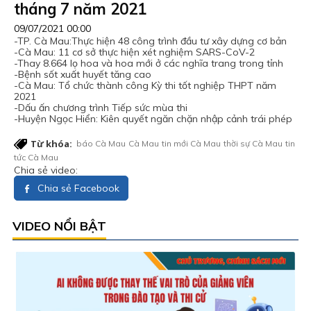
tháng 7 năm 2021
09/07/2021 00:00
-TP. Cà Mau:Thực hiện 48 công trình đầu tư xây dựng cơ bản
-Cà Mau: 11 cơ sở thực hiện xét nghiệm SARS-CoV-2
-Thay 8.664 lọ hoa và hoa mới ở các nghĩa trang trong tỉnh
-Bệnh sốt xuất huyết tăng cao
-Cà Mau: Tổ chức thành công Kỳ thi tốt nghiệp THPT năm
2021
-Dấu ấn chương trình Tiếp sức mùa thi
-Huyện Ngọc Hiển: Kiên quyết ngăn chặn nhập cảnh trái phép
Từ khóa:
báo Cà Mau
Cà Mau
tin mới Cà Mau
thời sự Cà Mau
tin
tức Cà Mau
Chia sẻ video:
Chia sẻ Facebook
VIDEO NỔI BẬT