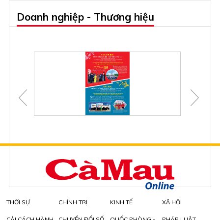
Doanh nghiệp - Thương hiệu
THỜI SỰ
CHÍNH TRỊ
KINH TẾ
XÃ HỘI
CẢI CÁCH HÀNH
CHUYỂN ĐỔI SỐ
QUỐC PHÒNG -
PHÁP LUẬT