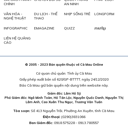
CHÍNH
AN NINH
VĂN HÓA -
DU LỊCH - THỂ
NHỊP SỐNG TRẺ
LONGFORM
NGHỆ THUẬT
THAO
INFOGRAPHIC
EMAGAZINE
QUIZZ
ភាសាខ្មែរ
LIÊN HỆ QUẢNG
CÁO
© 2005 - 2023 Bản quyền thuộc về Cà Mau Online
Cơ quan chủ quản: Tỉnh ủy Cà Mau
Giấy phép xuất bản số 620/GP-BTTTT, ngày 24/12/2020
Báo Cà Mau giữ bản quyền nội dung trên website này.
Giám đốc: Lâm Hồ Sỹ
Phó Giám đốc: Ngô Minh Toàn, Hồ Tấn Lộc, Nguyễn Quốc Danh, Nguyễn Thị
Lâm Anh, Cao Xuân Thu Ngọc, Trương Văn Tuấn
Tòa soạn:
Số 413 Nguyễn Trãi, Phường An Xuyên, tỉnh Cà Mau.
Điện thoại:
(0290)3831066
Ban Giám đốc:
0918.575228 - 0913.780557