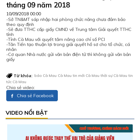
tháng 09 năm 2018
10/09/2018 00:00
-Sở TN&MT sáp nhập hai phòng chức năng chưa đảm bảo
theo quy định
-Sẽ đưa TTHC cấp giấy CMND về Trung tâm Giải quyết TTHC
tỉnh
-Tỉnh Cà Mau với quyết tâm nâng cao chỉ số PCI
-Tân Tiến tạo thuận lợi trong giải quyết hồ sơ cho tổ chức, cá
nhân
-Cơ quan Nhà nước gửi văn bản điện tử thì không gửi văn bản
giấy
Từ khóa:
báo Cà Mau
Cà Mau
tin mới Cà Mau
thời sự Cà Mau
tin
tức Cà Mau
Chia sẻ video:
Chia sẻ Facebook
VIDEO NỔI BẬT