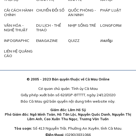
CẢI CÁCH HÀNH
CHUYỂN ĐỔI SỐ
QUỐC PHÒNG -
PHÁP LUẬT
CHÍNH
AN NINH
VĂN HÓA -
DU LỊCH - THỂ
NHỊP SỐNG TRẺ
LONGFORM
NGHỆ THUẬT
THAO
INFOGRAPHIC
EMAGAZINE
QUIZZ
ភាសាខ្មែរ
LIÊN HỆ QUẢNG
CÁO
© 2005 - 2023 Bản quyền thuộc về Cà Mau Online
Cơ quan chủ quản: Tỉnh ủy Cà Mau
Giấy phép xuất bản số 620/GP-BTTTT, ngày 24/12/2020
Báo Cà Mau giữ bản quyền nội dung trên website này.
Giám đốc: Lâm Hồ Sỹ
Phó Giám đốc: Ngô Minh Toàn, Hồ Tấn Lộc, Nguyễn Quốc Danh, Nguyễn Thị
Lâm Anh, Cao Xuân Thu Ngọc, Trương Văn Tuấn
Tòa soạn:
Số 413 Nguyễn Trãi, Phường An Xuyên, tỉnh Cà Mau.
Điện thoại:
(0290)3831066