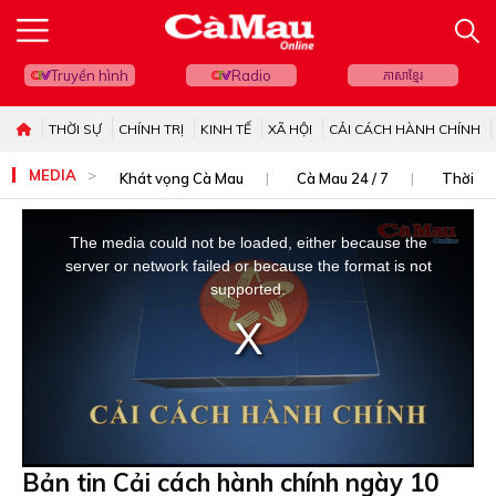
Truyền hình
Radio
ភាសាខ្មែរ
THỜI SỰ
CHÍNH TRỊ
KINH TẾ
XÃ HỘI
CẢI CÁCH HÀNH CHÍNH
MEDIA
Khát vọng Cà Mau
Cà Mau 24 / 7
Thời sự
This
is
The media could not be loaded, either because the
a
server or network failed or because the format is not
modal
supported.
window.
Bản tin Cải cách hành chính ngày 10