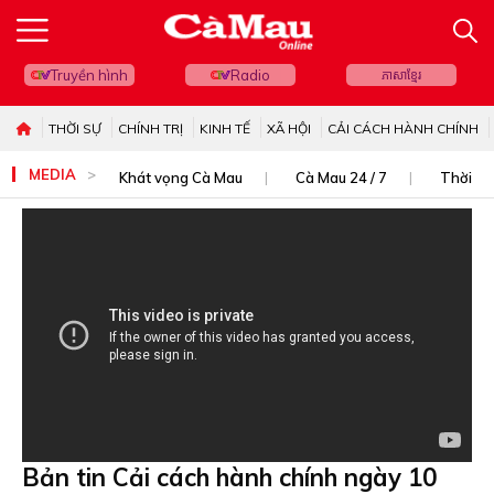
Truyền hình
Radio
ភាសាខ្មែរ
THỜI SỰ
CHÍNH TRỊ
KINH TẾ
XÃ HỘI
CẢI CÁCH HÀNH CHÍNH
MEDIA
Khát vọng Cà Mau
Cà Mau 24 / 7
Thời sự
Bản tin Cải cách hành chính ngày 10