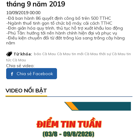
tháng 9 năm 2019
10/09/2019 00:00
-Đã ban hành 86 quyết định công bố trên 500 TTHC
-Ngành thuế tinh gọn tổ chức bộ máy, cải cách TTHC
-Đơn giản hóa quy trình, thủ tục hỗ trợ xuất khẩu lao động
-Phú Tân: hướng tới nền hành chính hiện đại và phục vụ
-Điều kiện chuyển đổi từ đất trồng lúa sang trồng cây hàng
năm
Từ khóa:
báo Cà Mau
Cà Mau
tin mới Cà Mau
thời sự Cà Mau
tin
tức Cà Mau
Chia sẻ video:
Chia sẻ Facebook
VIDEO NỔI BẬT