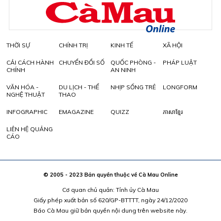
THỜI SỰ
CHÍNH TRỊ
KINH TẾ
XÃ HỘI
CẢI CÁCH HÀNH
CHUYỂN ĐỔI SỐ
QUỐC PHÒNG -
PHÁP LUẬT
CHÍNH
AN NINH
VĂN HÓA -
DU LỊCH - THỂ
NHỊP SỐNG TRẺ
LONGFORM
NGHỆ THUẬT
THAO
INFOGRAPHIC
EMAGAZINE
QUIZZ
ភាសាខ្មែរ
LIÊN HỆ QUẢNG
CÁO
© 2005 - 2023 Bản quyền thuộc về Cà Mau Online
Cơ quan chủ quản: Tỉnh ủy Cà Mau
Giấy phép xuất bản số 620/GP-BTTTT, ngày 24/12/2020
Báo Cà Mau giữ bản quyền nội dung trên website này.