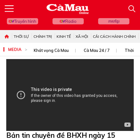
Truyền hình
Radio
ភាសាខ្មែរ
THỜI SỰ
CHÍNH TRỊ
KINH TẾ
XÃ HỘI
CẢI CÁCH HÀNH CHÍNH
MEDIA
Khát vọng Cà Mau
Cà Mau 24 / 7
Thời sự
Bản tin chuyên đề BHXH ngày 15