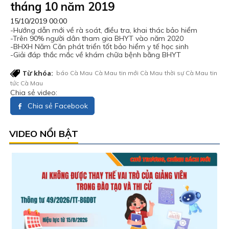
tháng 10 năm 2019
15/10/2019 00:00
-Hướng dẫn mới về rà soát, điều tra, khai thác bảo hiểm
-Trên 90% người dân tham gia BHYT vào năm 2020
-BHXH Năm Căn phát triển tốt bảo hiểm y tế học sinh
-Giải đáp thắc mắc về khám chữa bệnh bằng BHYT
Từ khóa:
báo Cà Mau
Cà Mau
tin mới Cà Mau
thời sự Cà Mau
tin
tức Cà Mau
Chia sẻ video:
Chia sẻ Facebook
VIDEO NỔI BẬT