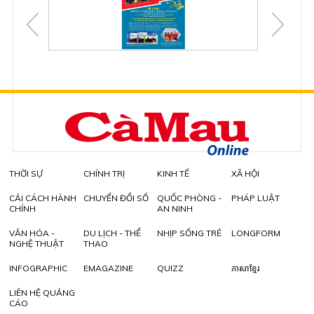
THỜI SỰ
CHÍNH TRỊ
KINH TẾ
XÃ HỘI
CẢI CÁCH HÀNH
CHUYỂN ĐỔI SỐ
QUỐC PHÒNG -
PHÁP LUẬT
CHÍNH
AN NINH
VĂN HÓA -
DU LỊCH - THỂ
NHỊP SỐNG TRẺ
LONGFORM
NGHỆ THUẬT
THAO
INFOGRAPHIC
EMAGAZINE
QUIZZ
ភាសាខ្មែរ
LIÊN HỆ QUẢNG
CÁO