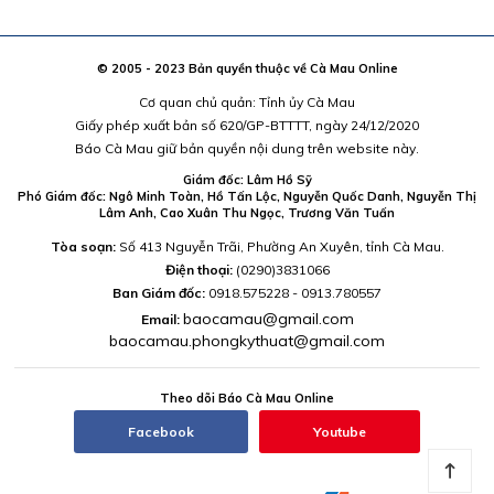
© 2005 - 2023 Bản quyền thuộc về Cà Mau Online
Cơ quan chủ quản: Tỉnh ủy Cà Mau
Giấy phép xuất bản số 620/GP-BTTTT, ngày 24/12/2020
Báo Cà Mau giữ bản quyền nội dung trên website này.
Giám đốc: Lâm Hồ Sỹ
Phó Giám đốc: Ngô Minh Toàn, Hồ Tấn Lộc, Nguyễn Quốc Danh, Nguyễn Thị
Lâm Anh, Cao Xuân Thu Ngọc, Trương Văn Tuấn
Tòa soạn:
Số 413 Nguyễn Trãi, Phường An Xuyên, tỉnh Cà Mau.
Điện thoại:
(0290)3831066
Ban Giám đốc:
0918.575228 - 0913.780557
baocamau@gmail.com
Email:
baocamau.phongkythuat@gmail.com
Theo dõi Báo Cà Mau Online
Facebook
Youtube