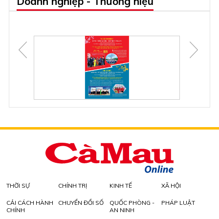
Doanh nghiệp - Thương hiệu
THỜI SỰ
CHÍNH TRỊ
KINH TẾ
XÃ HỘI
CẢI CÁCH HÀNH
CHUYỂN ĐỔI SỐ
QUỐC PHÒNG -
PHÁP LUẬT
CHÍNH
AN NINH