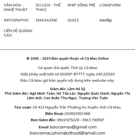
VĂN HÓA -
DU LỊCH - THỂ
NHỊP SỐNG TRẺ
LONGFORM
NGHỆ THUẬT
THAO
INFOGRAPHIC
EMAGAZINE
QUIZZ
ភាសាខ្មែរ
LIÊN HỆ QUẢNG
CÁO
© 2005 - 2023 Bản quyền thuộc về Cà Mau Online
Cơ quan chủ quản: Tỉnh ủy Cà Mau
Giấy phép xuất bản số 620/GP-BTTTT, ngày 24/12/2020
Báo Cà Mau giữ bản quyền nội dung trên website này.
Giám đốc: Lâm Hồ Sỹ
Phó Giám đốc: Ngô Minh Toàn, Hồ Tấn Lộc, Nguyễn Quốc Danh, Nguyễn Thị
Lâm Anh, Cao Xuân Thu Ngọc, Trương Văn Tuấn
Tòa soạn:
Số 413 Nguyễn Trãi, Phường An Xuyên, tỉnh Cà Mau.
Điện thoại:
(0290)3831066
Ban Giám đốc:
0918.575228 - 0913.780557
baocamau@gmail.com
Email:
baocamau.phongkythuat@gmail.com