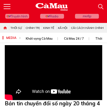
Truyền hình
Radio
ភាសាខ្មែរ
THỜI SỰ
CHÍNH TRỊ
KINH TẾ
XÃ HỘI
CẢI CÁCH HÀNH CHÍNH
MEDIA
Khát vọng Cà Mau
Cà Mau 24 / 7
Thời sự
Bản tin chuyển đổi số ngày 20 tháng 4