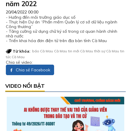
năm 2022
20/04/2022 00:00
- Hướng đến môi trường giáo dục số
- Thực hiện Dự án “Phần mềm Quản lý cơ sở dữ liệu ngành
Công thương”
- Tăng cường sử dụng chữ ký số trong cơ quan hành chính
nhà nước
- Triển khai hóa đơn điện tử trên địa bàn tỉnh Cà Mau
Từ khóa:
báo Cà Mau
Cà Mau
tin mới Cà Mau
thời sự Cà Mau
tin
tức Cà Mau
Chia sẻ video:
Chia sẻ Facebook
VIDEO NỔI BẬT