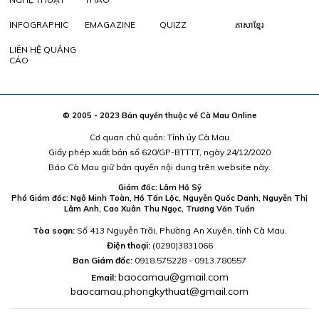
INFOGRAPHIC
EMAGAZINE
QUIZZ
ភាសាខ្មែរ
LIÊN HỆ QUẢNG
CÁO
© 2005 - 2023 Bản quyền thuộc về Cà Mau Online
Cơ quan chủ quản: Tỉnh ủy Cà Mau
Giấy phép xuất bản số 620/GP-BTTTT, ngày 24/12/2020
Báo Cà Mau giữ bản quyền nội dung trên website này.
Giám đốc: Lâm Hồ Sỹ
Phó Giám đốc: Ngô Minh Toàn, Hồ Tấn Lộc, Nguyễn Quốc Danh, Nguyễn Thị
Lâm Anh, Cao Xuân Thu Ngọc, Trương Văn Tuấn
Tòa soạn:
Số 413 Nguyễn Trãi, Phường An Xuyên, tỉnh Cà Mau.
Điện thoại:
(0290)3831066
Ban Giám đốc:
0918.575228 - 0913.780557
baocamau@gmail.com
Email:
baocamau.phongkythuat@gmail.com