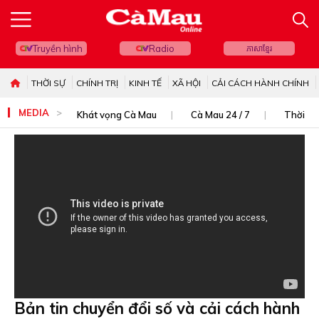
Truyền hình
Radio
ភាសាខ្មែរ
THỜI SỰ
CHÍNH TRỊ
KINH TẾ
XÃ HỘI
CẢI CÁCH HÀNH CHÍNH
MEDIA
Khát vọng Cà Mau
Cà Mau 24 / 7
Thời sự
Bản tin chuyển đổi số và cải cách hành