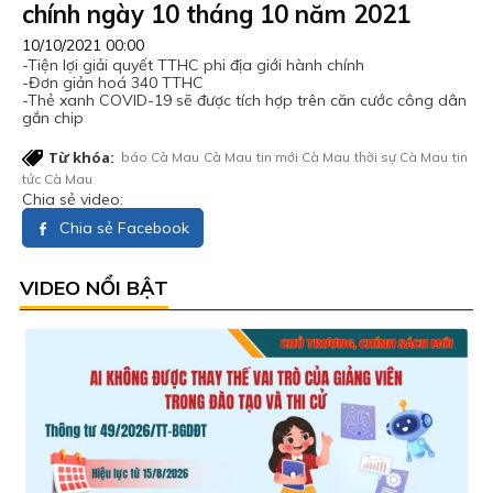
chính ngày 10 tháng 10 năm 2021
10/10/2021 00:00
-Tiện lợi giải quyết TTHC phi địa giới hành chính
-Đơn giản hoá 340 TTHC
-Thẻ xanh COVID-19 sẽ được tích hợp trên căn cước công dân
gắn chip
Từ khóa:
báo Cà Mau
Cà Mau
tin mới Cà Mau
thời sự Cà Mau
tin
tức Cà Mau
Chia sẻ video:
Chia sẻ Facebook
VIDEO NỔI BẬT