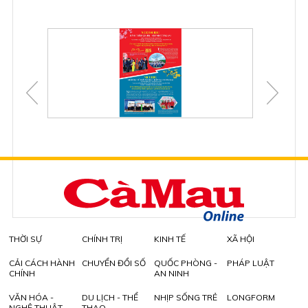
THỜI SỰ
CHÍNH TRỊ
KINH TẾ
XÃ HỘI
CẢI CÁCH HÀNH
CHUYỂN ĐỔI SỐ
QUỐC PHÒNG -
PHÁP LUẬT
CHÍNH
AN NINH
VĂN HÓA -
DU LỊCH - THỂ
NHỊP SỐNG TRẺ
LONGFORM
NGHỆ THUẬT
THAO