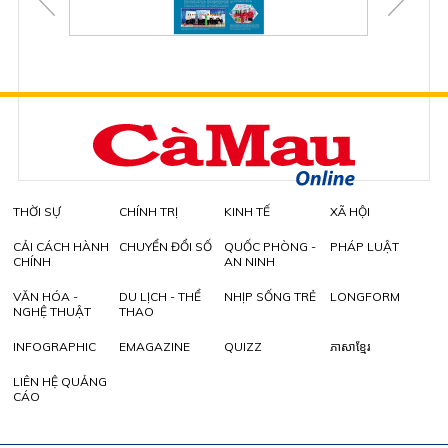
THỜI SỰ
CHÍNH TRỊ
KINH TẾ
XÃ HỘI
CẢI CÁCH HÀNH
CHUYỂN ĐỔI SỐ
QUỐC PHÒNG -
PHÁP LUẬT
CHÍNH
AN NINH
VĂN HÓA -
DU LỊCH - THỂ
NHỊP SỐNG TRẺ
LONGFORM
NGHỆ THUẬT
THAO
INFOGRAPHIC
EMAGAZINE
QUIZZ
ភាសាខ្មែរ
LIÊN HỆ QUẢNG
CÁO