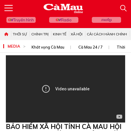
Truyền hình
Radio
ភាសាខ្មែរ
THỜI SỰ
CHÍNH TRỊ
KINH TẾ
XÃ HỘI
CẢI CÁCH HÀNH CHÍNH
MEDIA
Khát vọng Cà Mau
Cà Mau 24 / 7
Thời sự
BẢO HIỂM XÃ HỘI TỈNH CÀ MAU HỘI