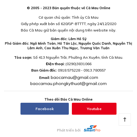
© 2005 - 2023 Bản quyền thuộc về Cà Mau Online
Cơ quan chủ quản: Tỉnh ủy Cà Mau
Giấy phép xuất bản số 620/GP-BTTTT, ngày 24/12/2020
Báo Cà Mau giữ bản quyền nội dung trên website này.
Giám đốc: Lâm Hồ Sỹ
Phó Giám đốc: Ngô Minh Toàn, Hồ Tấn Lộc, Nguyễn Quốc Danh, Nguyễn Thị
Lâm Anh, Cao Xuân Thu Ngọc, Trương Văn Tuấn
Tòa soạn:
Số 413 Nguyễn Trãi, Phường An Xuyên, tỉnh Cà Mau.
Điện thoại:
(0290)3831066
Ban Giám đốc:
0918.575228 - 0913.780557
baocamau@gmail.com
Email:
baocamau.phongkythuat@gmail.com
Theo dõi Báo Cà Mau Online
Facebook
Youtube
Phát triển bởi