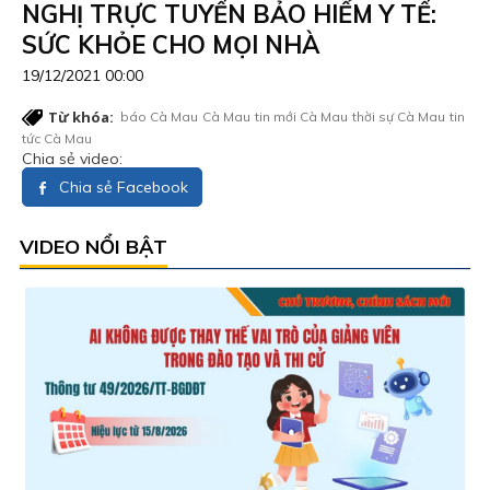
NGHỊ TRỰC TUYẾN BẢO HIỂM Y TẾ:
SỨC KHỎE CHO MỌI NHÀ
19/12/2021 00:00
Từ khóa:
báo Cà Mau
Cà Mau
tin mới Cà Mau
thời sự Cà Mau
tin
tức Cà Mau
Chia sẻ video:
Chia sẻ Facebook
VIDEO NỔI BẬT