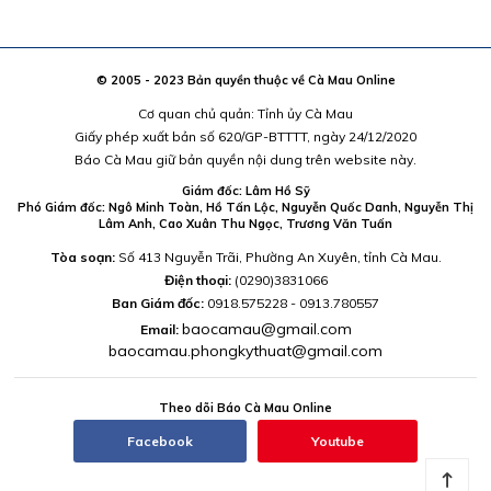
© 2005 - 2023 Bản quyền thuộc về Cà Mau Online
Cơ quan chủ quản: Tỉnh ủy Cà Mau
Giấy phép xuất bản số 620/GP-BTTTT, ngày 24/12/2020
Báo Cà Mau giữ bản quyền nội dung trên website này.
Giám đốc: Lâm Hồ Sỹ
Phó Giám đốc: Ngô Minh Toàn, Hồ Tấn Lộc, Nguyễn Quốc Danh, Nguyễn Thị
Lâm Anh, Cao Xuân Thu Ngọc, Trương Văn Tuấn
Tòa soạn:
Số 413 Nguyễn Trãi, Phường An Xuyên, tỉnh Cà Mau.
Điện thoại:
(0290)3831066
Ban Giám đốc:
0918.575228 - 0913.780557
baocamau@gmail.com
Email:
baocamau.phongkythuat@gmail.com
Theo dõi Báo Cà Mau Online
Facebook
Youtube