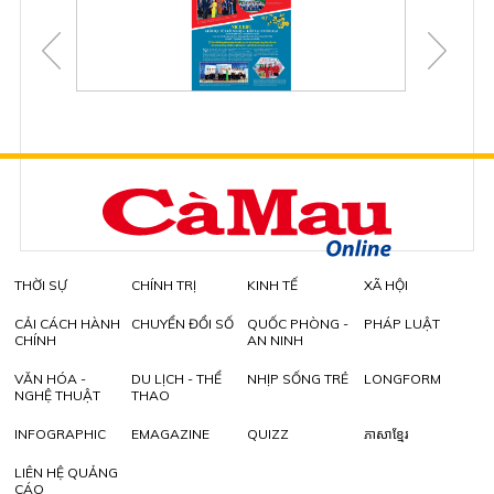
THỜI SỰ
CHÍNH TRỊ
KINH TẾ
XÃ HỘI
CẢI CÁCH HÀNH
CHUYỂN ĐỔI SỐ
QUỐC PHÒNG -
PHÁP LUẬT
CHÍNH
AN NINH
VĂN HÓA -
DU LỊCH - THỂ
NHỊP SỐNG TRẺ
LONGFORM
NGHỆ THUẬT
THAO
INFOGRAPHIC
EMAGAZINE
QUIZZ
ភាសាខ្មែរ
LIÊN HỆ QUẢNG
CÁO