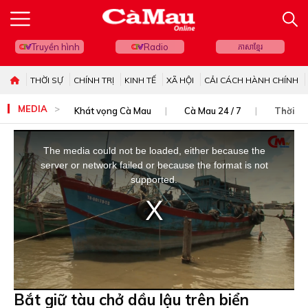
Truyền hình
Radio
ភាសាខ្មែរ
THỜI SỰ
CHÍNH TRỊ
KINH TẾ
XÃ HỘI
CẢI CÁCH HÀNH CHÍNH
MEDIA
Khát vọng Cà Mau
Cà Mau 24 / 7
Thời sự
This
is
The media could not be loaded, either because the
a
server or network failed or because the format is not
modal
supported.
window.
Bắt giữ tàu chở dầu lậu trên biển