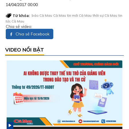
14/04/2017 00:00
Từ khóa:
báo Cà Mau
Cà Mau
tin mới Cà Mau
thời sự Cà Mau
tin
tức Cà Mau
Chia sẻ video:
Chia sẻ Facebook
VIDEO NỔI BẬT