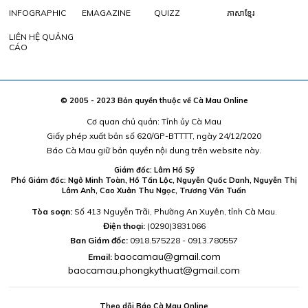
INFOGRAPHIC
EMAGAZINE
QUIZZ
ភាសាខ្មែរ
LIÊN HỆ QUẢNG
CÁO
© 2005 - 2023 Bản quyền thuộc về Cà Mau Online
Cơ quan chủ quản: Tỉnh ủy Cà Mau
Giấy phép xuất bản số 620/GP-BTTTT, ngày 24/12/2020
Báo Cà Mau giữ bản quyền nội dung trên website này.
Giám đốc: Lâm Hồ Sỹ
Phó Giám đốc: Ngô Minh Toàn, Hồ Tấn Lộc, Nguyễn Quốc Danh, Nguyễn Thị
Lâm Anh, Cao Xuân Thu Ngọc, Trương Văn Tuấn
Tòa soạn:
Số 413 Nguyễn Trãi, Phường An Xuyên, tỉnh Cà Mau.
Điện thoại:
(0290)3831066
Ban Giám đốc:
0918.575228 - 0913.780557
baocamau@gmail.com
Email:
baocamau.phongkythuat@gmail.com
Theo dõi Báo Cà Mau Online