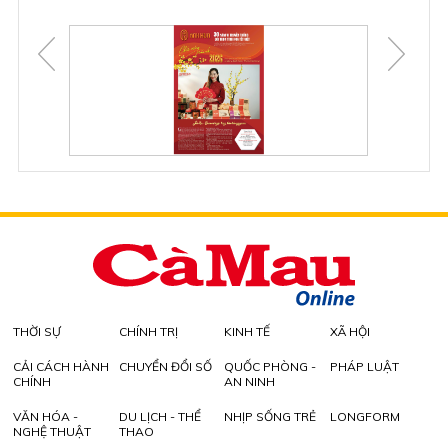
THỜI SỰ
CHÍNH TRỊ
KINH TẾ
XÃ HỘI
CẢI CÁCH HÀNH
CHUYỂN ĐỔI SỐ
QUỐC PHÒNG -
PHÁP LUẬT
CHÍNH
AN NINH
VĂN HÓA -
DU LỊCH - THỂ
NHỊP SỐNG TRẺ
LONGFORM
NGHỆ THUẬT
THAO