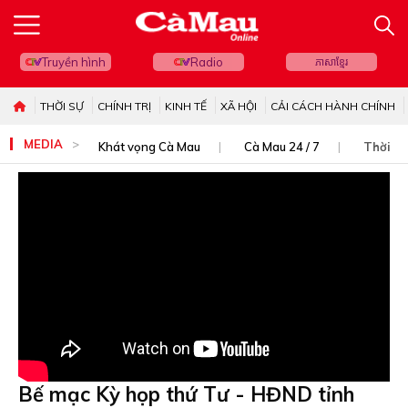
Truyền hình
Radio
ភាសាខ្មែរ
THỜI SỰ
CHÍNH TRỊ
KINH TẾ
XÃ HỘI
CẢI CÁCH HÀNH CHÍNH
MEDIA
Khát vọng Cà Mau
Cà Mau 24 / 7
Thời sự
Bế mạc Kỳ họp thứ Tư - HĐND tỉnh