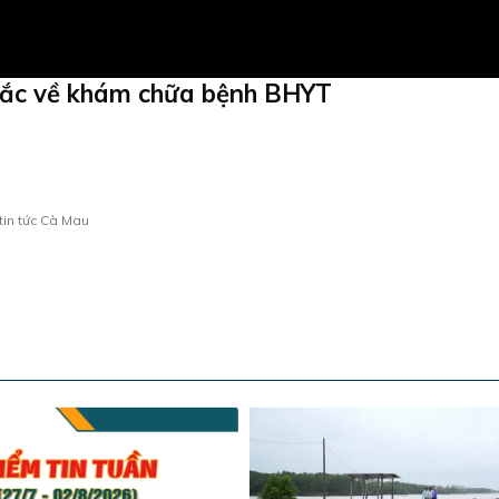
mắc về khám chữa bệnh BHYT
tin tức Cà Mau