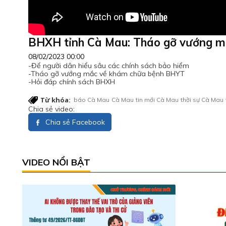
BHXH tỉnh Cà Mau: Tháo gỡ vướng 
08/02/2023 00:00
-Để người dân hiểu sâu các chính sách bảo hiểm
-Tháo gỡ vướng mắc về khám chữa bệnh BHYT
-Hỏi đáp chính sách BHXH
Từ khóa:
báo Cà Mau
Cà Mau
tin mới Cà Mau
thời sự Cà Mau
Chia sẻ video:
Chia sẻ Facebook
VIDEO NỔI BẬT