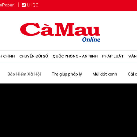
e
P
aper
LHQC
H CHÍNH
CHUYỂN ĐỔI SỐ
QUỐC PHÒNG - AN NINH
PHÁP LUẬT
VĂN
Bảo Hiểm Xã Hội
Trợ giúp pháp lý
Mũi đất xanh
Cải 