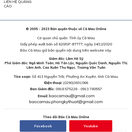
LIÊN HỆ QUẢNG
CÁO
© 2005 - 2023 Bản quyền thuộc về Cà Mau Online
Cơ quan chủ quản: Tỉnh ủy Cà Mau
Giấy phép xuất bản số 620/GP-BTTTT, ngày 24/12/2020
Báo Cà Mau giữ bản quyền nội dung trên website này.
Giám đốc: Lâm Hồ Sỹ
Phó Giám đốc: Ngô Minh Toàn, Hồ Tấn Lộc, Nguyễn Quốc Danh, Nguyễn Thị
Lâm Anh, Cao Xuân Thu Ngọc, Trương Văn Tuấn
Tòa soạn:
Số 413 Nguyễn Trãi, Phường An Xuyên, tỉnh Cà Mau.
Điện thoại:
(0290)3831066
Ban Giám đốc:
0918.575228 - 0913.780557
baocamau@gmail.com
Email:
baocamau.phongkythuat@gmail.com
Theo dõi Báo Cà Mau Online
Facebook
Youtube