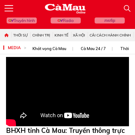
Truyền hình
Radio
ភាសាខ្មែរ
THỜI SỰ
CHÍNH TRỊ
KINH TẾ
XÃ HỘI
CẢI CÁCH HÀNH CHÍNH
MEDIA
Khát vọng Cà Mau
Cà Mau 24 / 7
Thời sự
BHXH tỉnh Cà Mau: Truyền thông trực