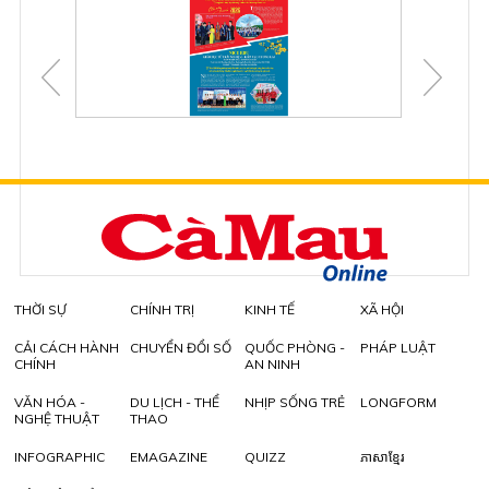
THỜI SỰ
CHÍNH TRỊ
KINH TẾ
XÃ HỘI
CẢI CÁCH HÀNH
CHUYỂN ĐỔI SỐ
QUỐC PHÒNG -
PHÁP LUẬT
CHÍNH
AN NINH
VĂN HÓA -
DU LỊCH - THỂ
NHỊP SỐNG TRẺ
LONGFORM
NGHỆ THUẬT
THAO
INFOGRAPHIC
EMAGAZINE
QUIZZ
ភាសាខ្មែរ