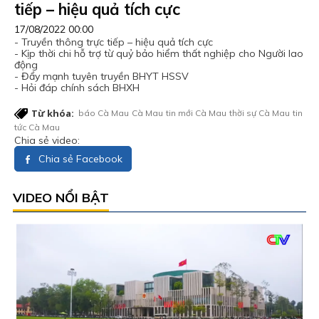
tiếp – hiệu quả tích cực
17/08/2022 00:00
- Truyền thông trực tiếp – hiệu quả tích cực
- Kịp thời chi hỗ trợ từ quỷ bảo hiểm thất nghiệp cho Người lao
động
- Đẩy mạnh tuyên truyền BHYT HSSV
- Hỏi đáp chính sách BHXH
Từ khóa:
báo Cà Mau
Cà Mau
tin mới Cà Mau
thời sự Cà Mau
tin
tức Cà Mau
Chia sẻ video:
Chia sẻ Facebook
VIDEO NỔI BẬT