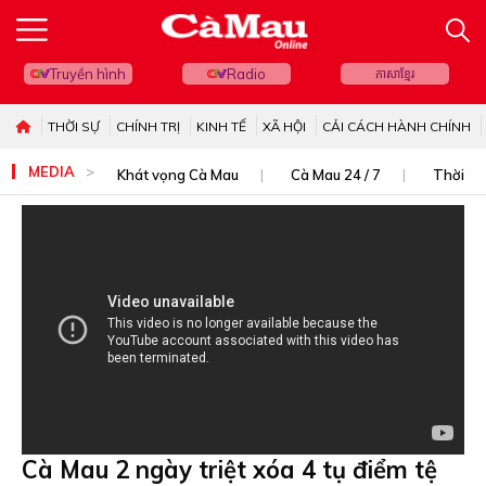
Truyền hình
Radio
ភាសាខ្មែរ
THỜI SỰ
CHÍNH TRỊ
KINH TẾ
XÃ HỘI
CẢI CÁCH HÀNH CHÍNH
MEDIA
Khát vọng Cà Mau
Cà Mau 24 / 7
Thời sự
Cà Mau 2 ngày triệt xóa 4 tụ điểm tệ