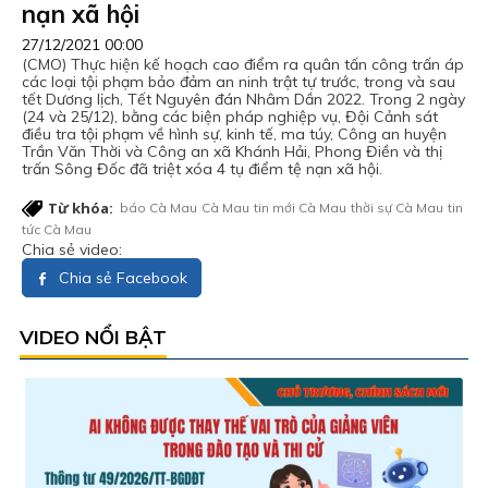
nạn xã hội
27/12/2021 00:00
(CMO) Thực hiện kế hoạch cao điểm ra quân tấn công trấn áp
các loại tội phạm bảo đảm an ninh trật tự trước, trong và sau
tết Dương lịch, Tết Nguyên đán Nhâm Dần 2022. Trong 2 ngày
(24 và 25/12), bằng các biện pháp nghiệp vụ, Đội Cảnh sát
điều tra tội phạm về hình sự, kinh tế, ma túy, Công an huyện
Trần Văn Thời và Công an xã Khánh Hải, Phong Điền và thị
trấn Sông Đốc đã triệt xóa 4 tụ điểm tệ nạn xã hội.
Từ khóa:
báo Cà Mau
Cà Mau
tin mới Cà Mau
thời sự Cà Mau
tin
tức Cà Mau
Chia sẻ video:
Chia sẻ Facebook
VIDEO NỔI BẬT