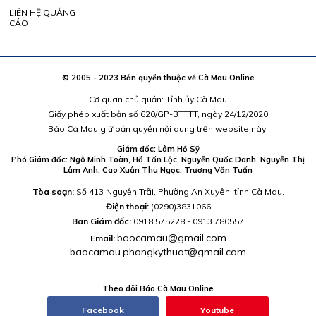
LIÊN HỆ QUẢNG
CÁO
© 2005 - 2023 Bản quyền thuộc về Cà Mau Online
Cơ quan chủ quản: Tỉnh ủy Cà Mau
Giấy phép xuất bản số 620/GP-BTTTT, ngày 24/12/2020
Báo Cà Mau giữ bản quyền nội dung trên website này.
Giám đốc: Lâm Hồ Sỹ
Phó Giám đốc: Ngô Minh Toàn, Hồ Tấn Lộc, Nguyễn Quốc Danh, Nguyễn Thị
Lâm Anh, Cao Xuân Thu Ngọc, Trương Văn Tuấn
Tòa soạn:
Số 413 Nguyễn Trãi, Phường An Xuyên, tỉnh Cà Mau.
Điện thoại:
(0290)3831066
Ban Giám đốc:
0918.575228 - 0913.780557
baocamau@gmail.com
Email:
baocamau.phongkythuat@gmail.com
Theo dõi Báo Cà Mau Online
Facebook
Youtube