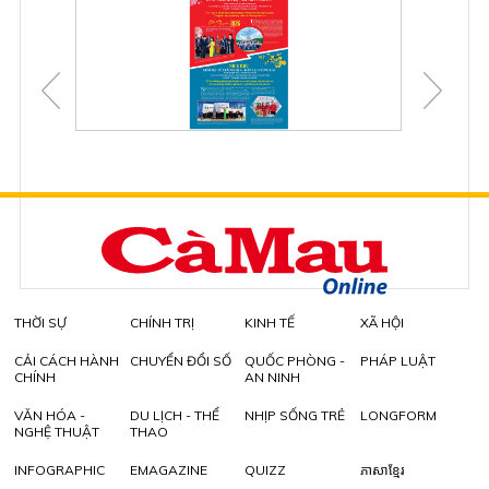
THỜI SỰ
CHÍNH TRỊ
KINH TẾ
XÃ HỘI
CẢI CÁCH HÀNH
CHUYỂN ĐỔI SỐ
QUỐC PHÒNG -
PHÁP LUẬT
CHÍNH
AN NINH
VĂN HÓA -
DU LỊCH - THỂ
NHỊP SỐNG TRẺ
LONGFORM
NGHỆ THUẬT
THAO
INFOGRAPHIC
EMAGAZINE
QUIZZ
ភាសាខ្មែរ