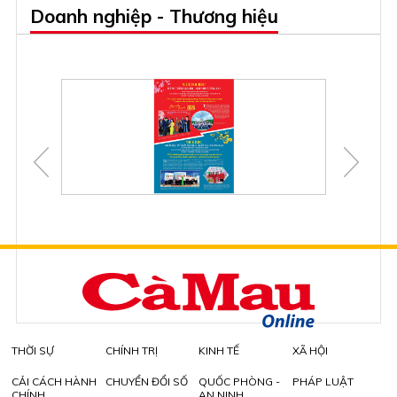
Doanh nghiệp - Thương hiệu
THỜI SỰ
CHÍNH TRỊ
KINH TẾ
XÃ HỘI
CẢI CÁCH HÀNH
CHUYỂN ĐỔI SỐ
QUỐC PHÒNG -
PHÁP LUẬT
CHÍNH
AN NINH