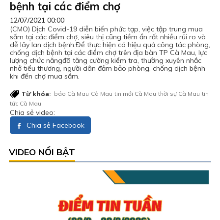
bệnh tại các điểm chợ
12/07/2021 00:00
(CMO) Dịch Covid-19 diễn biến phức tạp, việc tập trung mua
sắm tại các điểm chợ, siêu thị cũng tiềm ẩn rất nhiều rủi ro và
dễ lây lan dịch bệnh.Để thực hiện có hiệu quả công tác phòng,
chống dịch bệnh tại các điểm chợ trên địa bàn TP Cà Mau, lực
lượng chức năngđã tăng cường kiểm tra, thường xuyên nhắc
nhở tiểu thương, người dân đảm bảo phòng, chống dịch bệnh
khi đến chợ mua sắm.
Từ khóa:
báo Cà Mau
Cà Mau
tin mới Cà Mau
thời sự Cà Mau
tin
tức Cà Mau
Chia sẻ video:
Chia sẻ Facebook
VIDEO NỔI BẬT