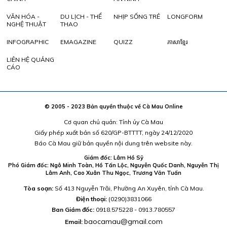
VĂN HÓA -
DU LỊCH - THỂ
NHỊP SỐNG TRẺ
LONGFORM
NGHỆ THUẬT
THAO
INFOGRAPHIC
EMAGAZINE
QUIZZ
ភាសាខ្មែរ
LIÊN HỆ QUẢNG
CÁO
© 2005 - 2023 Bản quyền thuộc về Cà Mau Online
Cơ quan chủ quản: Tỉnh ủy Cà Mau
Giấy phép xuất bản số 620/GP-BTTTT, ngày 24/12/2020
Báo Cà Mau giữ bản quyền nội dung trên website này.
Giám đốc: Lâm Hồ Sỹ
Phó Giám đốc: Ngô Minh Toàn, Hồ Tấn Lộc, Nguyễn Quốc Danh, Nguyễn Thị
Lâm Anh, Cao Xuân Thu Ngọc, Trương Văn Tuấn
Tòa soạn:
Số 413 Nguyễn Trãi, Phường An Xuyên, tỉnh Cà Mau.
Điện thoại:
(0290)3831066
Ban Giám đốc:
0918.575228 - 0913.780557
baocamau@gmail.com
Email: