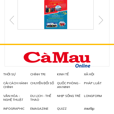
THỜI SỰ
CHÍNH TRỊ
KINH TẾ
XÃ HỘI
CẢI CÁCH HÀNH
CHUYỂN ĐỔI SỐ
QUỐC PHÒNG -
PHÁP LUẬT
CHÍNH
AN NINH
VĂN HÓA -
DU LỊCH - THỂ
NHỊP SỐNG TRẺ
LONGFORM
NGHỆ THUẬT
THAO
INFOGRAPHIC
EMAGAZINE
QUIZZ
ភាសាខ្មែរ