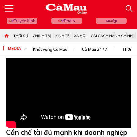
Truyền hình
Radio
ភាសាខ្មែរ
THỜI SỰ
CHÍNH TRỊ
KINH TẾ
XÃ HỘI
CẢI CÁCH HÀNH CHÍNH
MEDIA
Khát vọng Cà Mau
Cà Mau 24 / 7
Thời sự
Cần chế tài đủ mạnh khi doanh nghiệp