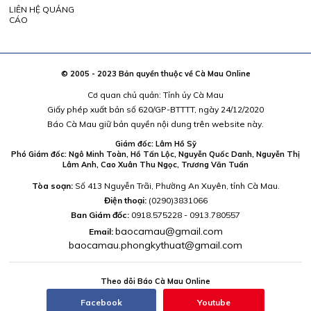
LIÊN HỆ QUẢNG
CÁO
© 2005 - 2023 Bản quyền thuộc về Cà Mau Online
Cơ quan chủ quản: Tỉnh ủy Cà Mau
Giấy phép xuất bản số 620/GP-BTTTT, ngày 24/12/2020
Báo Cà Mau giữ bản quyền nội dung trên website này.
Giám đốc: Lâm Hồ Sỹ
Phó Giám đốc: Ngô Minh Toàn, Hồ Tấn Lộc, Nguyễn Quốc Danh, Nguyễn Thị
Lâm Anh, Cao Xuân Thu Ngọc, Trương Văn Tuấn
Tòa soạn:
Số 413 Nguyễn Trãi, Phường An Xuyên, tỉnh Cà Mau.
Điện thoại:
(0290)3831066
Ban Giám đốc:
0918.575228 - 0913.780557
baocamau@gmail.com
Email:
baocamau.phongkythuat@gmail.com
Theo dõi Báo Cà Mau Online
Facebook
Youtube