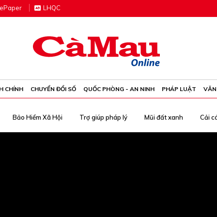
e
P
aper
LHQC
H CHÍNH
CHUYỂN ĐỔI SỐ
QUỐC PHÒNG - AN NINH
PHÁP LUẬT
VĂN
Bảo Hiểm Xã Hội
Trợ giúp pháp lý
Mũi đất xanh
Cải c