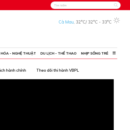
Cà Mau
,
32°C
/
32°C
-
33°C
 HÓA - NGHỆ THUẬT
DU LỊCH - THỂ THAO
NHỊP SỐNG TRẺ
ách hành chính
Theo dõi thi hành VBPL