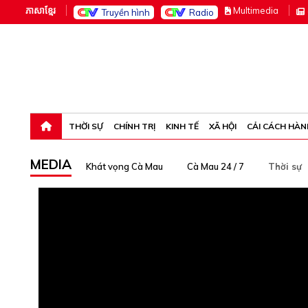
ភាសាខ្មែរ
M
ultimedia
Truyền hình
Radio
Thứ năm, 6-8-26 23:22:17
THỜI SỰ
CHÍNH TRỊ
KINH TẾ
XÃ HỘI
CẢI CÁCH HÀN
MEDIA
Khát vọng Cà Mau
Cà Mau 24 / 7
Thời sự