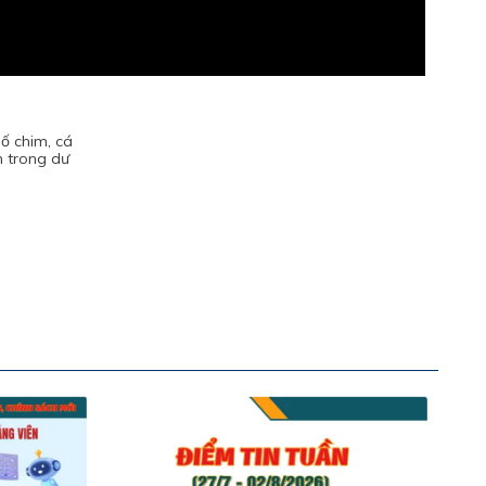
số chim, cá
h trong dư