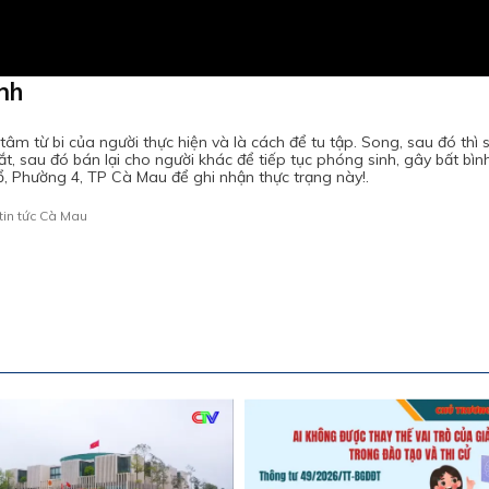
nh
âm từ bi của người thực hiện và là cách để tu tập. Song, sau đó thì 
t, sau đó bán lại cho người khác để tiếp tục phóng sinh, gây bất bìn
ổ, Phường 4, TP Cà Mau để ghi nhận thực trạng này!.
tin tức Cà Mau