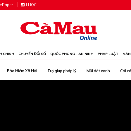
e
P
aper
LHQC
H CHÍNH
CHUYỂN ĐỔI SỐ
QUỐC PHÒNG - AN NINH
PHÁP LUẬT
VĂN
Bảo Hiểm Xã Hội
Trợ giúp pháp lý
Mũi đất xanh
Cải c