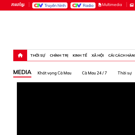
ភាសាខ្មែរ
M
ultimedia
Truyền hình
Radio
Chủ nhật, 9-8-26 20:47:15
THỜI SỰ
CHÍNH TRỊ
KINH TẾ
XÃ HỘI
CẢI CÁCH HÀN
MEDIA
Khát vọng Cà Mau
Cà Mau 24 / 7
Thời sự