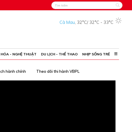
Cà Mau
,
32°C
/
32°C
-
33°C
 HÓA - NGHỆ THUẬT
DU LỊCH - THỂ THAO
NHỊP SỐNG TRẺ
ách hành chính
Theo dõi thi hành VBPL