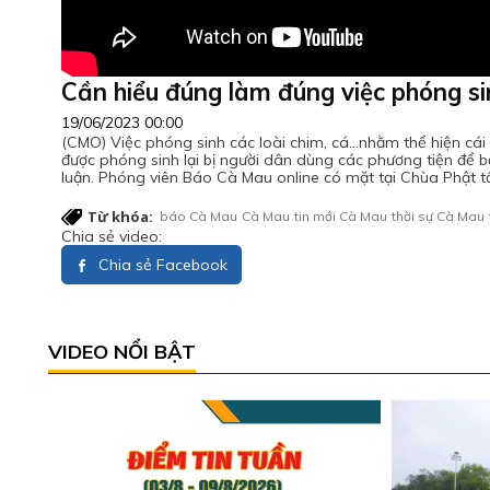
Cần hiểu đúng làm đúng việc phóng si
19/06/2023 00:00
(CMO) Việc phóng sinh các loài chim, cá…nhằm thể hiện cái t
được phóng sinh lại bị người dân dùng các phương tiện để bắ
luận. Phóng viên Báo Cà Mau online có mặt tại Chùa Phật t
Từ khóa:
báo Cà Mau
Cà Mau
tin mới Cà Mau
thời sự Cà Mau
Chia sẻ video:
Chia sẻ Facebook
VIDEO NỔI BẬT