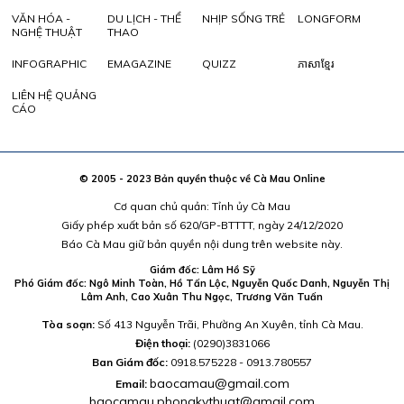
VĂN HÓA -
DU LỊCH - THỂ
NHỊP SỐNG TRẺ
LONGFORM
NGHỆ THUẬT
THAO
INFOGRAPHIC
EMAGAZINE
QUIZZ
ភាសាខ្មែរ
LIÊN HỆ QUẢNG
CÁO
© 2005 - 2023 Bản quyền thuộc về Cà Mau Online
Cơ quan chủ quản: Tỉnh ủy Cà Mau
Giấy phép xuất bản số 620/GP-BTTTT, ngày 24/12/2020
Báo Cà Mau giữ bản quyền nội dung trên website này.
Giám đốc: Lâm Hồ Sỹ
Phó Giám đốc: Ngô Minh Toàn, Hồ Tấn Lộc, Nguyễn Quốc Danh, Nguyễn Thị
Lâm Anh, Cao Xuân Thu Ngọc, Trương Văn Tuấn
Tòa soạn:
Số 413 Nguyễn Trãi, Phường An Xuyên, tỉnh Cà Mau.
Điện thoại:
(0290)3831066
Ban Giám đốc:
0918.575228 - 0913.780557
baocamau@gmail.com
Email:
baocamau.phongkythuat@gmail.com