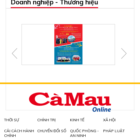
Doanh nghiệp - Thương hiệu
THỜI SỰ
CHÍNH TRỊ
KINH TẾ
XÃ HỘI
CẢI CÁCH HÀNH
CHUYỂN ĐỔI SỐ
QUỐC PHÒNG -
PHÁP LUẬT
CHÍNH
AN NINH