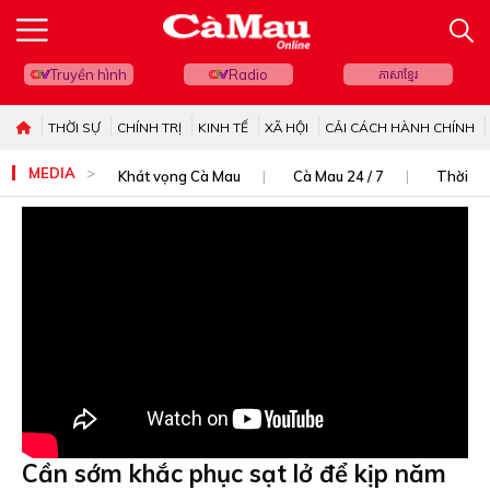
Truyền hình
Radio
ភាសាខ្មែរ
THỜI SỰ
CHÍNH TRỊ
KINH TẾ
XÃ HỘI
CẢI CÁCH HÀNH CHÍNH
MEDIA
Khát vọng Cà Mau
Cà Mau 24 / 7
Thời sự
Cần sớm khắc phục sạt lở để kịp năm