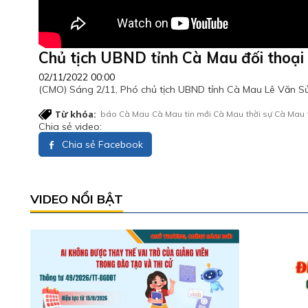
Chủ tịch UBND tỉnh Cà Mau đối thoại 
02/11/2022 00:00
(CMO) Sáng 2/11, Phó chủ tịch UBND tỉnh Cà Mau Lê Văn Sử ch
Từ khóa:
báo Cà Mau
Cà Mau
tin mới Cà Mau
thời sự Cà Mau
Chia sẻ video:
Chia sẻ Facebook
VIDEO NỔI BẬT