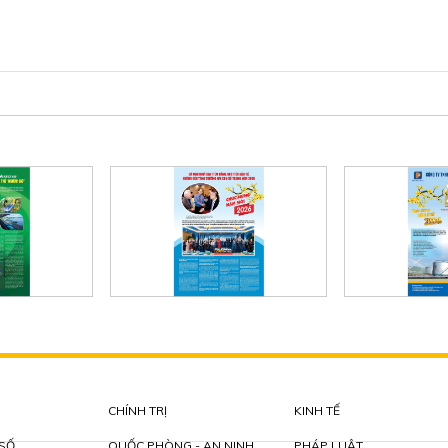
CHÍNH TRỊ
KINH TẾ
 SỐ
QUỐC PHÒNG - AN NINH
PHÁP LUẬT