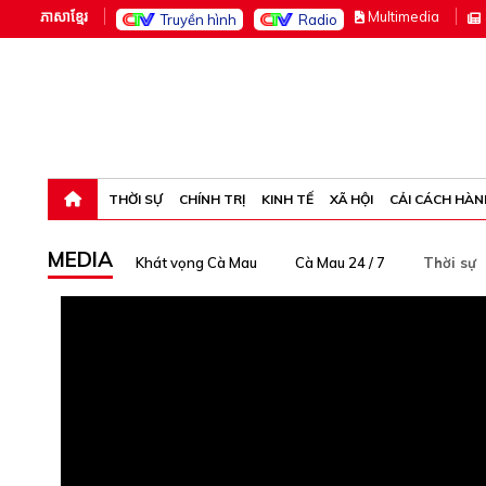
ភាសាខ្មែរ
M
ultimedia
Truyền hình
Radio
Thứ năm, 6-8-26 16:41:21
THỜI SỰ
CHÍNH TRỊ
KINH TẾ
XÃ HỘI
CẢI CÁCH HÀN
MEDIA
Khát vọng Cà Mau
Cà Mau 24 / 7
Thời sự