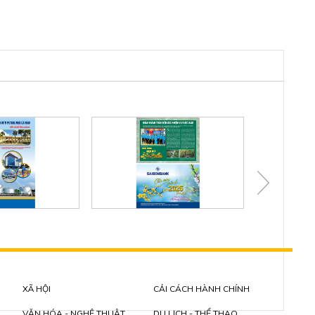
XÃ HỘI
CẢI CÁCH HÀNH CHÍNH
VĂN HÓA - NGHỆ THUẬT
DU LỊCH - THỂ THAO