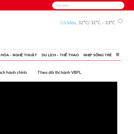
Cà Mau
,
32°C
/
32°C
-
33°C
 HÓA - NGHỆ THUẬT
DU LỊCH - THỂ THAO
NHỊP SỐNG TRẺ
ách hành chính
Theo dõi thi hành VBPL