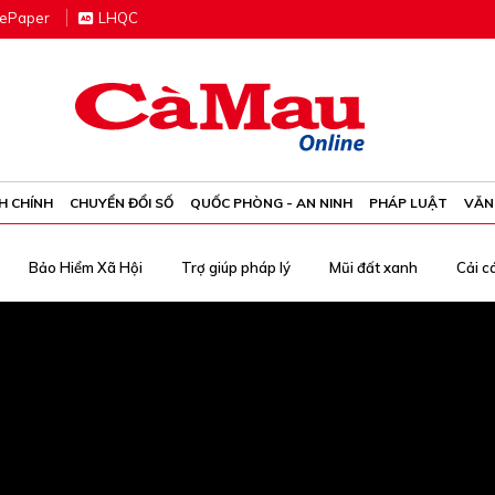
e
P
aper
LHQC
H CHÍNH
CHUYỂN ĐỔI SỐ
QUỐC PHÒNG - AN NINH
PHÁP LUẬT
VĂN
Bảo Hiểm Xã Hội
Trợ giúp pháp lý
Mũi đất xanh
Cải c