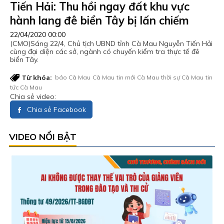
Tiến Hải: Thu hồi ngay đất khu vực
hành lang đê biển Tây bị lấn chiếm
22/04/2020 00:00
(CMO)Sáng 22/4, Chủ tịch UBND tỉnh Cà Mau Nguyễn Tiến Hải
cùng đại diện các sở, ngành có chuyến kiểm tra thực tế đê
biển Tây.
Từ khóa:
báo Cà Mau
Cà Mau
tin mới Cà Mau
thời sự Cà Mau
tin
tức Cà Mau
Chia sẻ video:
Chia sẻ Facebook
VIDEO NỔI BẬT