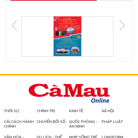
THỜI SỰ
CHÍNH TRỊ
KINH TẾ
XÃ HỘI
CẢI CÁCH HÀNH
CHUYỂN ĐỔI SỐ
QUỐC PHÒNG -
PHÁP LUẬT
CHÍNH
AN NINH
VĂN HÓA -
DU LỊCH - THỂ
NHỊP SỐNG TRẺ
LONGFORM