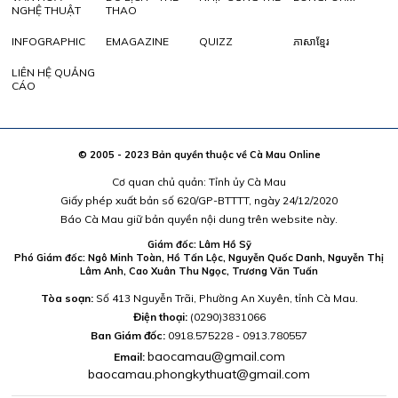
NGHỆ THUẬT
THAO
INFOGRAPHIC
EMAGAZINE
QUIZZ
ភាសាខ្មែរ
LIÊN HỆ QUẢNG
CÁO
© 2005 - 2023 Bản quyền thuộc về Cà Mau Online
Cơ quan chủ quản: Tỉnh ủy Cà Mau
Giấy phép xuất bản số 620/GP-BTTTT, ngày 24/12/2020
Báo Cà Mau giữ bản quyền nội dung trên website này.
Giám đốc: Lâm Hồ Sỹ
Phó Giám đốc: Ngô Minh Toàn, Hồ Tấn Lộc, Nguyễn Quốc Danh, Nguyễn Thị
Lâm Anh, Cao Xuân Thu Ngọc, Trương Văn Tuấn
Tòa soạn:
Số 413 Nguyễn Trãi, Phường An Xuyên, tỉnh Cà Mau.
Điện thoại:
(0290)3831066
Ban Giám đốc:
0918.575228 - 0913.780557
baocamau@gmail.com
Email:
baocamau.phongkythuat@gmail.com