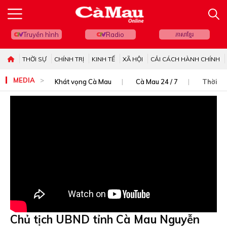
Truyền hình
Radio
ភាសាខ្មែរ
THỜI SỰ
CHÍNH TRỊ
KINH TẾ
XÃ HỘI
CẢI CÁCH HÀNH CHÍNH
MEDIA
Khát vọng Cà Mau
Cà Mau 24 / 7
Thời sự
Chủ tịch UBND tỉnh Cà Mau Nguyễn