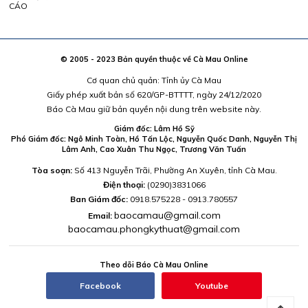
CÁO
© 2005 - 2023 Bản quyền thuộc về Cà Mau Online
Cơ quan chủ quản: Tỉnh ủy Cà Mau
Giấy phép xuất bản số 620/GP-BTTTT, ngày 24/12/2020
Báo Cà Mau giữ bản quyền nội dung trên website này.
Giám đốc: Lâm Hồ Sỹ
Phó Giám đốc: Ngô Minh Toàn, Hồ Tấn Lộc, Nguyễn Quốc Danh, Nguyễn Thị
Lâm Anh, Cao Xuân Thu Ngọc, Trương Văn Tuấn
Tòa soạn:
Số 413 Nguyễn Trãi, Phường An Xuyên, tỉnh Cà Mau.
Điện thoại:
(0290)3831066
Ban Giám đốc:
0918.575228 - 0913.780557
baocamau@gmail.com
Email:
baocamau.phongkythuat@gmail.com
Theo dõi Báo Cà Mau Online
Facebook
Youtube