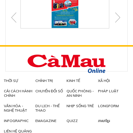
THỜI SỰ
CHÍNH TRỊ
KINH TẾ
XÃ HỘI
CẢI CÁCH HÀNH
CHUYỂN ĐỔI SỐ
QUỐC PHÒNG -
PHÁP LUẬT
CHÍNH
AN NINH
VĂN HÓA -
DU LỊCH - THỂ
NHỊP SỐNG TRẺ
LONGFORM
NGHỆ THUẬT
THAO
INFOGRAPHIC
EMAGAZINE
QUIZZ
ភាសាខ្មែរ
LIÊN HỆ QUẢNG