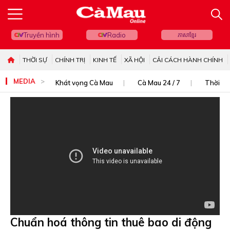
Truyền hình
Radio
ភាសាខ្មែរ
THỜI SỰ
CHÍNH TRỊ
KINH TẾ
XÃ HỘI
CẢI CÁCH HÀNH CHÍNH
MEDIA
Khát vọng Cà Mau
Cà Mau 24 / 7
Thời sự
Chuẩn hoá thông tin thuê bao di động