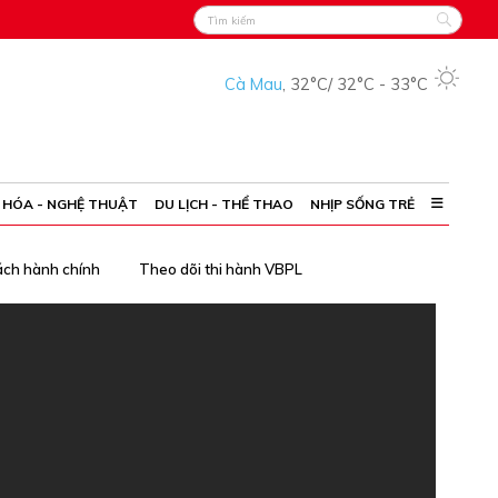
Cà Mau
,
32°C
/
32°C
-
33°C
 HÓA - NGHỆ THUẬT
DU LỊCH - THỂ THAO
NHỊP SỐNG TRẺ
ách hành chính
Theo dõi thi hành VBPL