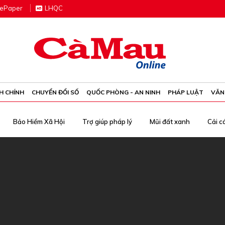
e
P
aper
LHQC
H CHÍNH
CHUYỂN ĐỔI SỐ
QUỐC PHÒNG - AN NINH
PHÁP LUẬT
VĂN
Bảo Hiểm Xã Hội
Trợ giúp pháp lý
Mũi đất xanh
Cải c