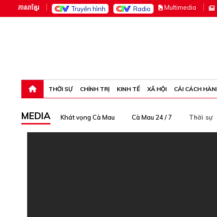
ភាសាខ្មែរ
M
ultimedia
Truyền hình
Radio
Thứ năm, 6-8-26 08:18:16
THỜI SỰ
CHÍNH TRỊ
KINH TẾ
XÃ HỘI
CẢI CÁCH HÀN
MEDIA
Khát vọng Cà Mau
Cà Mau 24 / 7
Thời sự