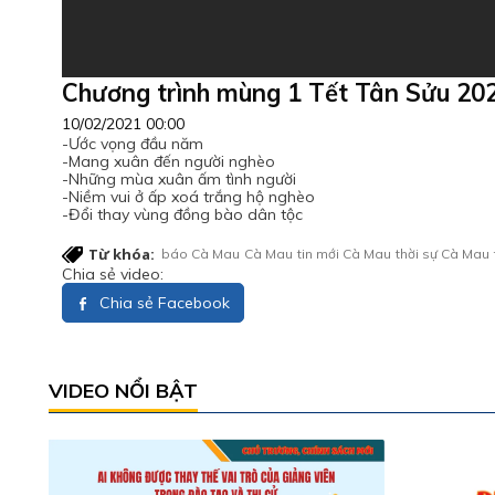
Chương trình mùng 1 Tết Tân Sửu 20
10/02/2021 00:00
-Ước vọng đầu năm
-Mang xuân đến người nghèo
-Những mùa xuân ấm tình người
-Niềm vui ở ấp xoá trắng hộ nghèo
-Đổi thay vùng đồng bào dân tộc
Từ khóa:
báo Cà Mau
Cà Mau
tin mới Cà Mau
thời sự Cà Mau
Chia sẻ video:
Chia sẻ Facebook
VIDEO NỔI BẬT