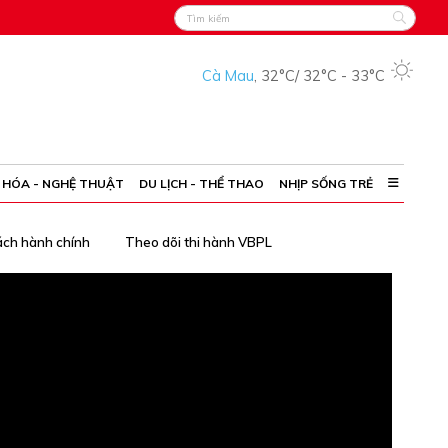
Cà Mau
,
32°C
/
32°C
-
33°C
 HÓA - NGHỆ THUẬT
DU LỊCH - THỂ THAO
NHỊP SỐNG TRẺ
ách hành chính
Theo dõi thi hành VBPL