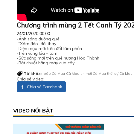
Chương trình mùng 2 Tết Canh Tý 20
24/01/2020 00:00
-Ánh sáng đường quê
-“Xóm đảo” đổi thay
-Diện mạo mới trên đất lâm phần
-Trên vùng lúa – tôm
-Sức sống mới trên quê hương Hòa Thành
-Bắt chuột bằng máy cưa cây
Từ khóa:
báo Cà Mau
Cà Mau
tin mới Cà Mau
thời sự Cà Mau
Chia sẻ video:
Chia sẻ Facebook
VIDEO NỔI BẬT