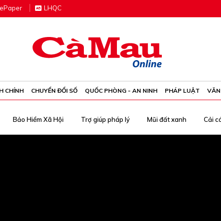
e
P
aper
LHQC
H CHÍNH
CHUYỂN ĐỔI SỐ
QUỐC PHÒNG - AN NINH
PHÁP LUẬT
VĂN
Bảo Hiểm Xã Hội
Trợ giúp pháp lý
Mũi đất xanh
Cải c