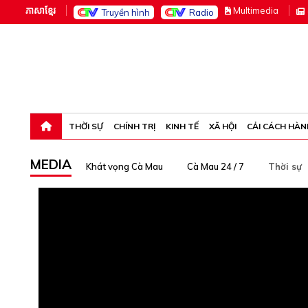
ភាសាខ្មែរ
M
ultimedia
Truyền hình
Radio
Thứ sáu, 7-8-26 01:47:48
THỜI SỰ
CHÍNH TRỊ
KINH TẾ
XÃ HỘI
CẢI CÁCH HÀN
MEDIA
Khát vọng Cà Mau
Cà Mau 24 / 7
Thời sự