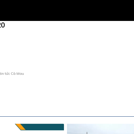
20
tin tức Cà Mau