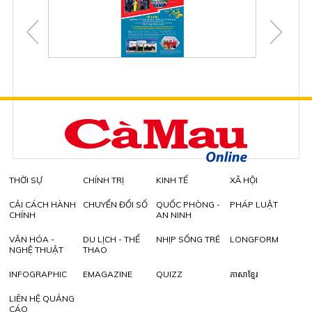
THỜI SỰ
CHÍNH TRỊ
KINH TẾ
XÃ HỘI
CẢI CÁCH HÀNH
CHUYỂN ĐỔI SỐ
QUỐC PHÒNG -
PHÁP LUẬT
CHÍNH
AN NINH
VĂN HÓA -
DU LỊCH - THỂ
NHỊP SỐNG TRẺ
LONGFORM
NGHỆ THUẬT
THAO
INFOGRAPHIC
EMAGAZINE
QUIZZ
ភាសាខ្មែរ
LIÊN HỆ QUẢNG
CÁO