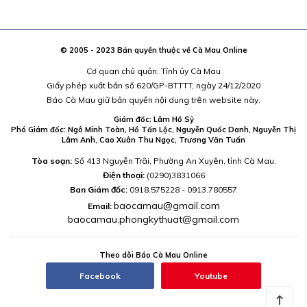
© 2005 - 2023 Bản quyền thuộc về Cà Mau Online
Cơ quan chủ quản: Tỉnh ủy Cà Mau
Giấy phép xuất bản số 620/GP-BTTTT, ngày 24/12/2020
Báo Cà Mau giữ bản quyền nội dung trên website này.
Giám đốc: Lâm Hồ Sỹ
Phó Giám đốc: Ngô Minh Toàn, Hồ Tấn Lộc, Nguyễn Quốc Danh, Nguyễn Thị
Lâm Anh, Cao Xuân Thu Ngọc, Trương Văn Tuấn
Tòa soạn:
Số 413 Nguyễn Trãi, Phường An Xuyên, tỉnh Cà Mau.
Điện thoại:
(0290)3831066
Ban Giám đốc:
0918.575228 - 0913.780557
baocamau@gmail.com
Email:
baocamau.phongkythuat@gmail.com
Theo dõi Báo Cà Mau Online
Facebook
Youtube