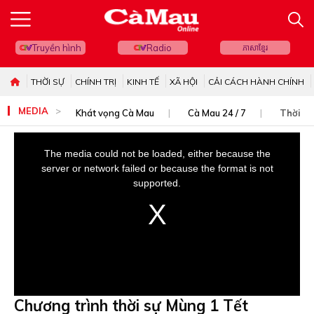
Truyền hình
Radio
ភាសាខ្មែរ
THỜI SỰ
CHÍNH TRỊ
KINH TẾ
XÃ HỘI
CẢI CÁCH HÀNH CHÍNH
MEDIA
Khát vọng Cà Mau
Cà Mau 24 / 7
Thời sự
This
is
The media could not be loaded, either because the
a
server or network failed or because the format is not
modal
supported.
window.
Chương trình thời sự Mùng 1 Tết