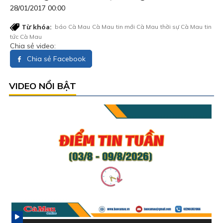
28/01/2017 00:00
Từ khóa:
báo Cà Mau
Cà Mau
tin mới Cà Mau
thời sự Cà Mau
tin
tức Cà Mau
Chia sẻ video:
Chia sẻ Facebook
VIDEO NỔI BẬT