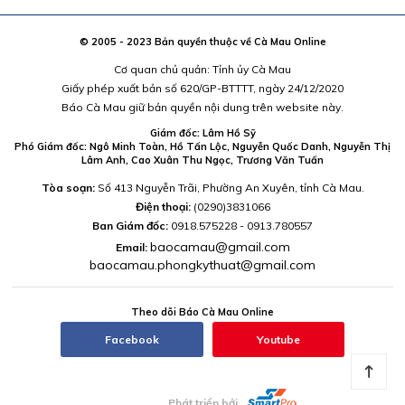
© 2005 - 2023 Bản quyền thuộc về Cà Mau Online
Cơ quan chủ quản: Tỉnh ủy Cà Mau
Giấy phép xuất bản số 620/GP-BTTTT, ngày 24/12/2020
Báo Cà Mau giữ bản quyền nội dung trên website này.
Giám đốc: Lâm Hồ Sỹ
Phó Giám đốc: Ngô Minh Toàn, Hồ Tấn Lộc, Nguyễn Quốc Danh, Nguyễn Thị
Lâm Anh, Cao Xuân Thu Ngọc, Trương Văn Tuấn
Tòa soạn:
Số 413 Nguyễn Trãi, Phường An Xuyên, tỉnh Cà Mau.
Điện thoại:
(0290)3831066
Ban Giám đốc:
0918.575228 - 0913.780557
baocamau@gmail.com
Email:
baocamau.phongkythuat@gmail.com
Theo dõi Báo Cà Mau Online
Facebook
Youtube
Phát triển bởi