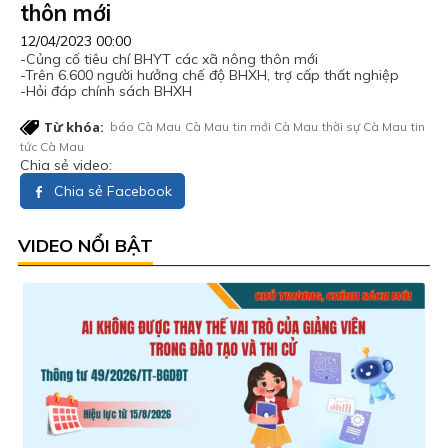
thôn mới
12/04/2023 00:00
-Củng cố tiêu chí BHYT các xã nông thôn mới
-Trên 6.600 người hưởng chế độ BHXH, trợ cấp thất nghiệp
-Hỏi đáp chính sách BHXH
Từ khóa:
báo Cà Mau
Cà Mau
tin mới Cà Mau
thời sự Cà Mau
tin
tức Cà Mau
Chia sẻ video:
Chia sẻ Facebook
VIDEO NỔI BẬT