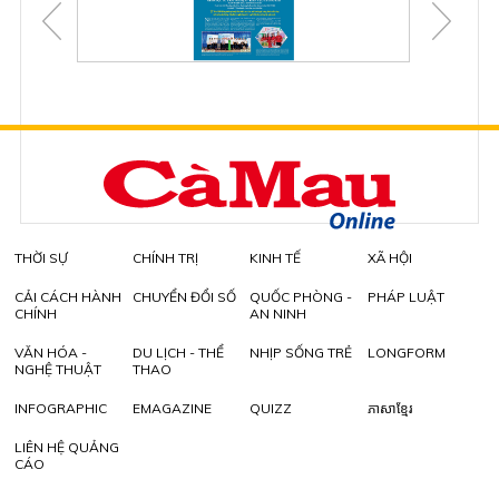
THỜI SỰ
CHÍNH TRỊ
KINH TẾ
XÃ HỘI
CẢI CÁCH HÀNH
CHUYỂN ĐỔI SỐ
QUỐC PHÒNG -
PHÁP LUẬT
CHÍNH
AN NINH
VĂN HÓA -
DU LỊCH - THỂ
NHỊP SỐNG TRẺ
LONGFORM
NGHỆ THUẬT
THAO
INFOGRAPHIC
EMAGAZINE
QUIZZ
ភាសាខ្មែរ
LIÊN HỆ QUẢNG
CÁO