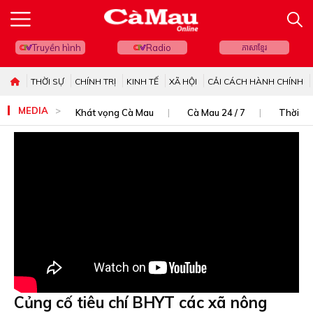
Truyền hình
Radio
ភាសាខ្មែរ
THỜI SỰ
CHÍNH TRỊ
KINH TẾ
XÃ HỘI
CẢI CÁCH HÀNH CHÍNH
MEDIA
Khát vọng Cà Mau
Cà Mau 24 / 7
Thời sự
Củng cố tiêu chí BHYT các xã nông