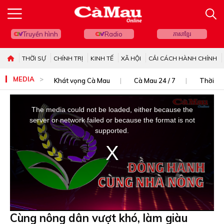
Truyền hình
Radio
ភាសាខ្មែរ
THỜI SỰ
CHÍNH TRỊ
KINH TẾ
XÃ HỘI
CẢI CÁCH HÀNH CHÍNH
MEDIA
Khát vọng Cà Mau
Cà Mau 24 / 7
Thời sự
This
is
The media could not be loaded, either because the
a
server or network failed or because the format is not
modal
supported.
window.
Cùng nông dân vượt khó, làm giàu