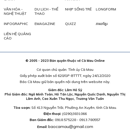
VĂN HÓA -
DU LỊCH - THỂ
NHỊP SỐNG TRẺ
LONGFORM
NGHỆ THUẬT
THAO
INFOGRAPHIC
EMAGAZINE
QUIZZ
ភាសាខ្មែរ
LIÊN HỆ QUẢNG
CÁO
© 2005 - 2023 Bản quyền thuộc về Cà Mau Online
Cơ quan chủ quản: Tỉnh ủy Cà Mau
Giấy phép xuất bản số 620/GP-BTTTT, ngày 24/12/2020
Báo Cà Mau giữ bản quyền nội dung trên website này.
Giám đốc: Lâm Hồ Sỹ
Phó Giám đốc: Ngô Minh Toàn, Hồ Tấn Lộc, Nguyễn Quốc Danh, Nguyễn Thị
Lâm Anh, Cao Xuân Thu Ngọc, Trương Văn Tuấn
Tòa soạn:
Số 413 Nguyễn Trãi, Phường An Xuyên, tỉnh Cà Mau.
Điện thoại:
(0290)3831066
Ban Giám đốc:
0918.575228 - 0913.780557
baocamau@gmail.com
Email: