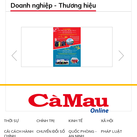
Doanh nghiệp - Thương hiệu
THỜI SỰ
CHÍNH TRỊ
KINH TẾ
XÃ HỘI
CẢI CÁCH HÀNH
CHUYỂN ĐỔI SỐ
QUỐC PHÒNG -
PHÁP LUẬT
CHÍNH
AN NINH