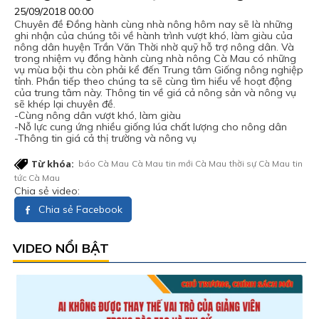
25/09/2018 00:00
Chuyên đề Đồng hành cùng nhà nông hôm nay sẽ là những
ghi nhận của chúng tôi về hành trình vượt khó, làm giàu của
nông dân huyện Trần Văn Thời nhờ quỹ hỗ trợ nông dân. Và
trong nhiệm vụ đồng hành cùng nhà nông Cà Mau có những
vụ mùa bội thu còn phải kể đến Trung tâm Giống nông nghiệp
tỉnh. Phần tiếp theo chúng ta sẽ cùng tìm hiểu về hoạt động
của trung tâm này. Thông tin về giá cả nông sản và nông vụ
sẽ khép lại chuyên đề.
-Cùng nông dân vượt khó, làm giàu
-Nỗ lực cung ứng nhiều giống lúa chất lượng cho nông dân
-Thông tin giá cả thị trường và nông vụ
Từ khóa:
báo Cà Mau
Cà Mau
tin mới Cà Mau
thời sự Cà Mau
tin
tức Cà Mau
Chia sẻ video:
Chia sẻ Facebook
VIDEO NỔI BẬT