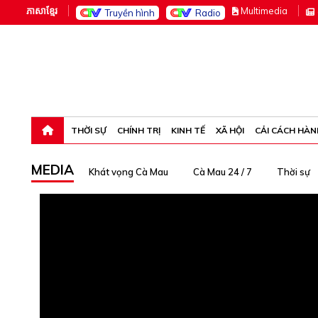
ភាសាខ្មែរ
M
ultimedia
Truyền hình
Radio
Thứ bảy, 8-8-26 18:06:59
THỜI SỰ
CHÍNH TRỊ
KINH TẾ
XÃ HỘI
CẢI CÁCH HÀN
MEDIA
Khát vọng Cà Mau
Cà Mau 24 / 7
Thời sự