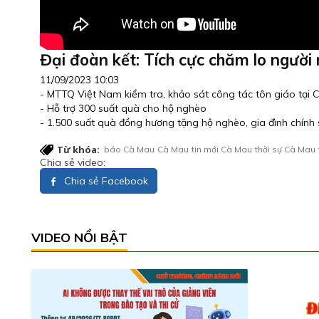
Đại đoàn kết: Tích cực chăm lo người
11/09/2023 10:03
- MTTQ Việt Nam kiểm tra, khảo sát công tác tôn giáo tại
- Hỗ trợ 300 suất quà cho hộ nghèo
- 1.500 suất quà đồng hương tặng hộ nghèo, gia đình chính
Từ khóa:
báo Cà Mau
Cà Mau
tin mới Cà Mau
thời sự Cà Mau
Chia sẻ video:
Chia sẻ Facebook
VIDEO NỔI BẬT