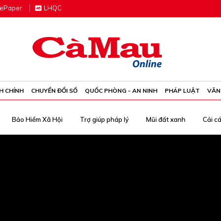
e
P
aper
LHQC
H CHÍNH
CHUYỂN ĐỔI SỐ
QUỐC PHÒNG - AN NINH
PHÁP LUẬT
VĂN
Bảo Hiểm Xã Hội
Trợ giúp pháp lý
Mũi đất xanh
Cải c