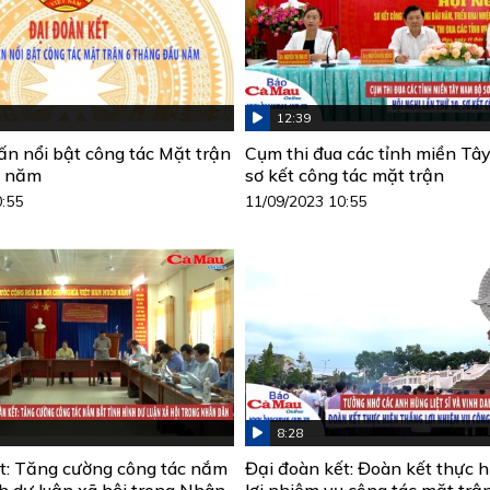
12:39
n nổi bật công tác Mặt trận
Cụm thi đua các tỉnh miền T
u năm
sơ kết công tác mặt trận
0:55
11/09/2023 10:55
8:28
t: Tăng cường công tác nắm
Đại đoàn kết: Đoàn kết thực 
nh dư luận xã hội trong Nhân
lợi nhiệm vụ công tác mặt tr