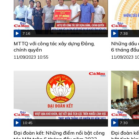
7:16
7:38
MTTQ với công tác xây dựng Đảng,
Những dấu ấ
chính quyền
6 tháng đầ
11/09/2023 10:55
11/09/2023 1
10:45
7:30
Đại đoàn kết: Những điểm nổi bật công
Đại đoàn kế
tác Mặt trận 6 tháng đầu năm 2022
bắt tình hì