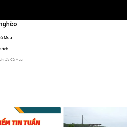
 nghèo
 Cà Mau
 sách
tin tức Cà Mau