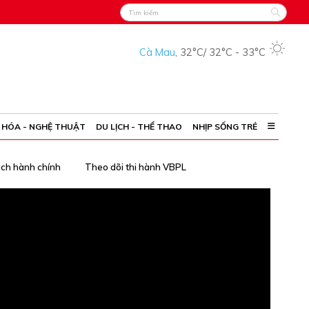
Cà Mau
,
32°C
/
32°C
-
33°C
 HÓA - NGHỆ THUẬT
DU LỊCH - THỂ THAO
NHỊP SỐNG TRẺ
ách hành chính
Theo dõi thi hành VBPL