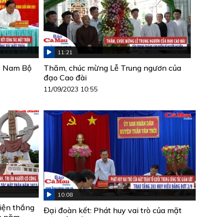
11:21
ây Nam Bộ
Thăm, chúc mừng Lễ Trung ngươn của
đạo Cao đài
11/09/2023 10:55
10:08
hiện thắng
Đại đoàn kết: Phát huy vai trò của mặt
ận năm