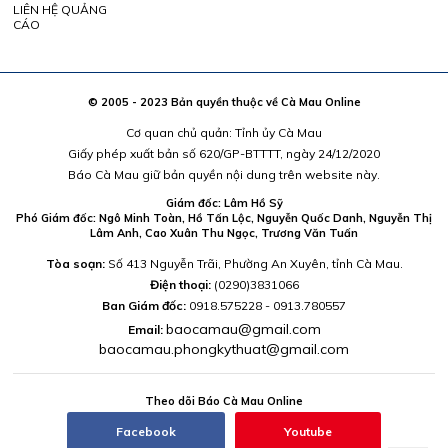
LIÊN HỆ QUẢNG
CÁO
© 2005 - 2023 Bản quyền thuộc về Cà Mau Online
Cơ quan chủ quản: Tỉnh ủy Cà Mau
Giấy phép xuất bản số 620/GP-BTTTT, ngày 24/12/2020
Báo Cà Mau giữ bản quyền nội dung trên website này.
Giám đốc: Lâm Hồ Sỹ
Phó Giám đốc: Ngô Minh Toàn, Hồ Tấn Lộc, Nguyễn Quốc Danh, Nguyễn Thị
Lâm Anh, Cao Xuân Thu Ngọc, Trương Văn Tuấn
Tòa soạn:
Số 413 Nguyễn Trãi, Phường An Xuyên, tỉnh Cà Mau.
Điện thoại:
(0290)3831066
Ban Giám đốc:
0918.575228 - 0913.780557
baocamau@gmail.com
Email:
baocamau.phongkythuat@gmail.com
Theo dõi Báo Cà Mau Online
Facebook
Youtube