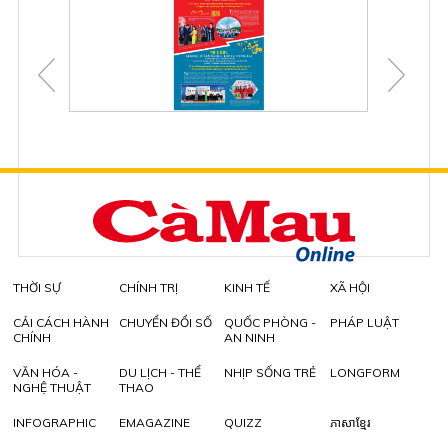
THỜI SỰ
CHÍNH TRỊ
KINH TẾ
XÃ HỘI
CẢI CÁCH HÀNH
CHUYỂN ĐỔI SỐ
QUỐC PHÒNG -
PHÁP LUẬT
CHÍNH
AN NINH
VĂN HÓA -
DU LỊCH - THỂ
NHỊP SỐNG TRẺ
LONGFORM
NGHỆ THUẬT
THAO
INFOGRAPHIC
EMAGAZINE
QUIZZ
ភាសាខ្មែរ