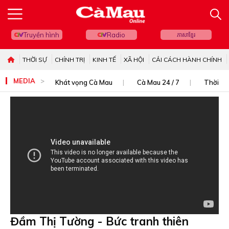
Truyền hình
Radio
ភាសាខ្មែរ
THỜI SỰ
CHÍNH TRỊ
KINH TẾ
XÃ HỘI
CẢI CÁCH HÀNH CHÍNH
MEDIA
Khát vọng Cà Mau
Cà Mau 24 / 7
Thời sự
Đầm Thị Tường - Bức tranh thiên