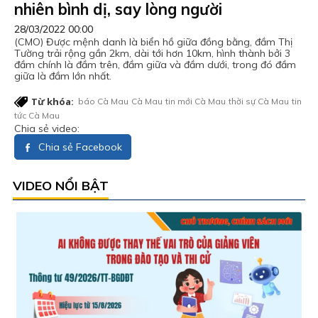
nhiên bình dị, say lòng người
28/03/2022 00:00
(CMO) Được mệnh danh là biển hồ giữa đồng bằng, đầm Thị
Tường trải rộng gần 2km, dài tới hơn 10km, hình thành bởi 3
đầm chính là đầm trên, đầm giữa và đầm dưới, trong đó đầm
giữa là đầm lớn nhất.
Từ khóa:
báo Cà Mau
Cà Mau
tin mới Cà Mau
thời sự Cà Mau
tin
tức Cà Mau
Chia sẻ video:
Chia sẻ Facebook
VIDEO NỔI BẬT