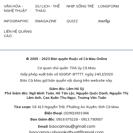
VĂN HÓA -
DU LỊCH - THỂ
NHỊP SỐNG TRẺ
LONGFORM
NGHỆ THUẬT
THAO
INFOGRAPHIC
EMAGAZINE
QUIZZ
ភាសាខ្មែរ
LIÊN HỆ QUẢNG
CÁO
© 2005 - 2023 Bản quyền thuộc về Cà Mau Online
Cơ quan chủ quản: Tỉnh ủy Cà Mau
Giấy phép xuất bản số 620/GP-BTTTT, ngày 24/12/2020
Báo Cà Mau giữ bản quyền nội dung trên website này.
Giám đốc: Lâm Hồ Sỹ
Phó Giám đốc: Ngô Minh Toàn, Hồ Tấn Lộc, Nguyễn Quốc Danh, Nguyễn Thị
Lâm Anh, Cao Xuân Thu Ngọc, Trương Văn Tuấn
Tòa soạn:
Số 413 Nguyễn Trãi, Phường An Xuyên, tỉnh Cà Mau.
Điện thoại:
(0290)3831066
Ban Giám đốc:
0918.575228 - 0913.780557
baocamau@gmail.com
Email:
baocamau.phongkythuat@gmail.com