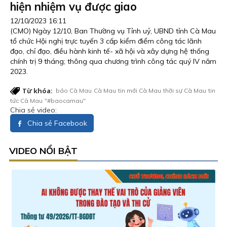
hiện nhiệm vụ được giao
12/10/2023 16:11
(CMO) Ngày 12/10, Ban Thường vụ Tỉnh uỷ, UBND tỉnh Cà Mau
tổ chức Hội nghị trực tuyến 3 cấp kiểm điểm công tác lãnh
đạo, chỉ đạo, điều hành kinh tế- xã hội và xây dựng hệ thống
chính trị 9 tháng; thông qua chương trình công tác quý IV năm
2023.
Từ khóa:
báo Cà Mau
Cà Mau
tin mới Cà Mau
thời sự Cà Mau
tin
tức Cà Mau
"#baocamau"
Chia sẻ video:
Chia sẻ Facebook
VIDEO NỔI BẬT