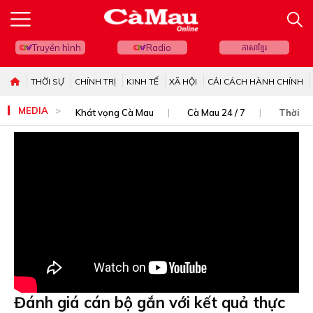
Truyền hình
Radio
ភាសាខ្មែរ
THỜI SỰ
CHÍNH TRỊ
KINH TẾ
XÃ HỘI
CẢI CÁCH HÀNH CHÍNH
MEDIA
Khát vọng Cà Mau
Cà Mau 24 / 7
Thời sự
Đánh giá cán bộ gắn với kết quả thực