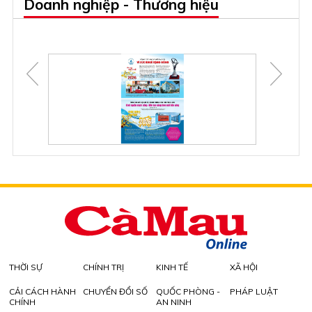
Doanh nghiệp - Thương hiệu
THỜI SỰ
CHÍNH TRỊ
KINH TẾ
XÃ HỘI
CẢI CÁCH HÀNH
CHUYỂN ĐỔI SỐ
QUỐC PHÒNG -
PHÁP LUẬT
CHÍNH
AN NINH