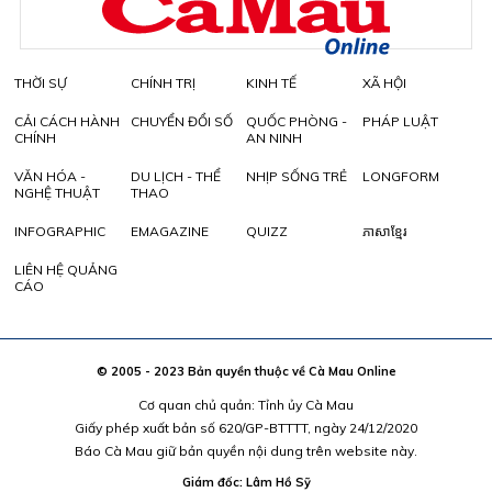
THỜI SỰ
CHÍNH TRỊ
KINH TẾ
XÃ HỘI
CẢI CÁCH HÀNH
CHUYỂN ĐỔI SỐ
QUỐC PHÒNG -
PHÁP LUẬT
CHÍNH
AN NINH
VĂN HÓA -
DU LỊCH - THỂ
NHỊP SỐNG TRẺ
LONGFORM
NGHỆ THUẬT
THAO
INFOGRAPHIC
EMAGAZINE
QUIZZ
ភាសាខ្មែរ
LIÊN HỆ QUẢNG
CÁO
© 2005 - 2023 Bản quyền thuộc về Cà Mau Online
Cơ quan chủ quản: Tỉnh ủy Cà Mau
Giấy phép xuất bản số 620/GP-BTTTT, ngày 24/12/2020
Báo Cà Mau giữ bản quyền nội dung trên website này.
Giám đốc: Lâm Hồ Sỹ