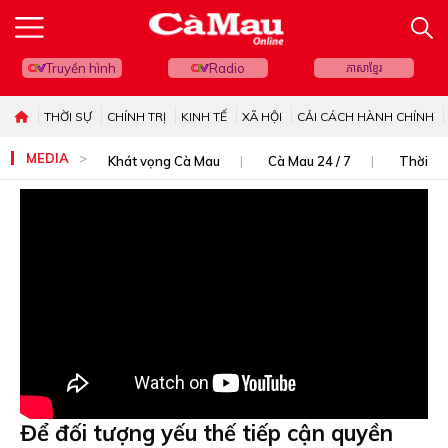
Truyền hình
Radio
ភាសាខ្មែរ
THỜI SỰ
CHÍNH TRỊ
KINH TẾ
XÃ HỘI
CẢI CÁCH HÀNH CHÍNH
MEDIA
Khát vọng Cà Mau
Cà Mau 24 / 7
Thời sự
Để đối tượng yếu thế tiếp cận quyền