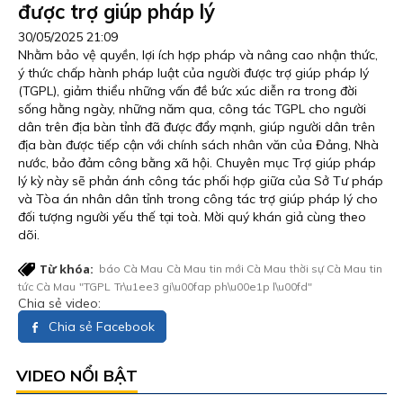
được trợ giúp pháp lý
30/05/2025 21:09
Nhằm bảo vệ quyền, lợi ích hợp pháp và nâng cao nhận thức,
ý thức chấp hành pháp luật của người được trợ giúp pháp lý
(TGPL), giảm thiểu những vấn đề bức xúc diễn ra trong đời
sống hằng ngày, những năm qua, công tác TGPL cho người
dân trên địa bàn tỉnh đã được đẩy mạnh, giúp người dân trên
địa bàn được tiếp cận với chính sách nhân văn của Đảng, Nhà
nước, bảo đảm công bằng xã hội. Chuyên mục Trợ giúp pháp
lý kỳ này sẽ phản ánh công tác phối hợp giữa của Sở Tư pháp
và Tòa án nhân dân tỉnh trong công tác trợ giúp pháp lý cho
đối tượng người yếu thế tại toà. Mời quý khán giả cùng theo
dõi.
Từ khóa:
báo Cà Mau
Cà Mau
tin mới Cà Mau
thời sự Cà Mau
tin
tức Cà Mau
"TGPL
Tr\u1ee3 gi\u00fap ph\u00e1p l\u00fd"
Chia sẻ video:
Chia sẻ Facebook
VIDEO NỔI BẬT