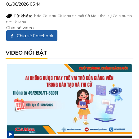
01/06/2026 05:44
Từ khóa:
báo Cà Mau
Cà Mau
tin mới Cà Mau
thời sự Cà Mau
tin
tức Cà Mau
Chia sẻ video:
Chia sẻ Facebook
VIDEO NỔI BẬT