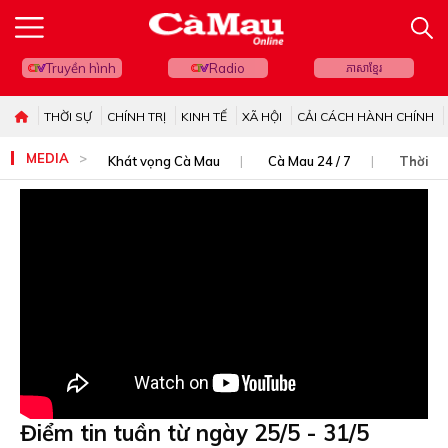
Truyền hình
Radio
ភាសាខ្មែរ
THỜI SỰ
CHÍNH TRỊ
KINH TẾ
XÃ HỘI
CẢI CÁCH HÀNH CHÍNH
MEDIA
Khát vọng Cà Mau
Cà Mau 24 / 7
Thời sự
Điểm tin tuần từ ngày 25/5 - 31/5