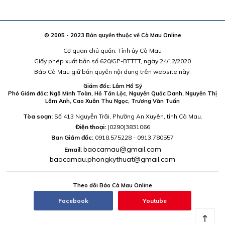
© 2005 - 2023 Bản quyền thuộc về Cà Mau Online
Cơ quan chủ quản: Tỉnh ủy Cà Mau
Giấy phép xuất bản số 620/GP-BTTTT, ngày 24/12/2020
Báo Cà Mau giữ bản quyền nội dung trên website này.
Giám đốc: Lâm Hồ Sỹ
Phó Giám đốc: Ngô Minh Toàn, Hồ Tấn Lộc, Nguyễn Quốc Danh, Nguyễn Thị
Lâm Anh, Cao Xuân Thu Ngọc, Trương Văn Tuấn
Tòa soạn:
Số 413 Nguyễn Trãi, Phường An Xuyên, tỉnh Cà Mau.
Điện thoại:
(0290)3831066
Ban Giám đốc:
0918.575228 - 0913.780557
baocamau@gmail.com
Email:
baocamau.phongkythuat@gmail.com
Theo dõi Báo Cà Mau Online
Facebook
Youtube