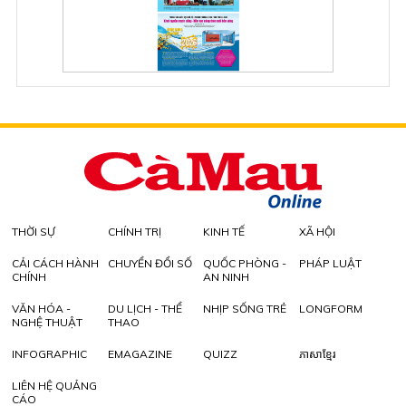
THỜI SỰ
CHÍNH TRỊ
KINH TẾ
XÃ HỘI
CẢI CÁCH HÀNH
CHUYỂN ĐỔI SỐ
QUỐC PHÒNG -
PHÁP LUẬT
CHÍNH
AN NINH
VĂN HÓA -
DU LỊCH - THỂ
NHỊP SỐNG TRẺ
LONGFORM
NGHỆ THUẬT
THAO
INFOGRAPHIC
EMAGAZINE
QUIZZ
ភាសាខ្មែរ
LIÊN HỆ QUẢNG
CÁO