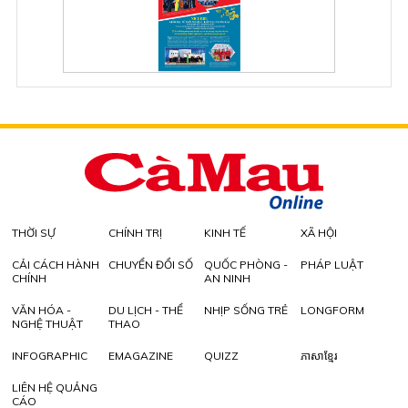
THỜI SỰ
CHÍNH TRỊ
KINH TẾ
XÃ HỘI
CẢI CÁCH HÀNH
CHUYỂN ĐỔI SỐ
QUỐC PHÒNG -
PHÁP LUẬT
CHÍNH
AN NINH
VĂN HÓA -
DU LỊCH - THỂ
NHỊP SỐNG TRẺ
LONGFORM
NGHỆ THUẬT
THAO
INFOGRAPHIC
EMAGAZINE
QUIZZ
ភាសាខ្មែរ
LIÊN HỆ QUẢNG
CÁO