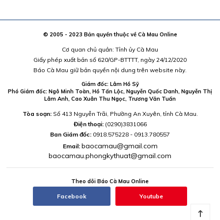
© 2005 - 2023 Bản quyền thuộc về Cà Mau Online
Cơ quan chủ quản: Tỉnh ủy Cà Mau
Giấy phép xuất bản số 620/GP-BTTTT, ngày 24/12/2020
Báo Cà Mau giữ bản quyền nội dung trên website này.
Giám đốc: Lâm Hồ Sỹ
Phó Giám đốc: Ngô Minh Toàn, Hồ Tấn Lộc, Nguyễn Quốc Danh, Nguyễn Thị
Lâm Anh, Cao Xuân Thu Ngọc, Trương Văn Tuấn
Tòa soạn:
Số 413 Nguyễn Trãi, Phường An Xuyên, tỉnh Cà Mau.
Điện thoại:
(0290)3831066
Ban Giám đốc:
0918.575228 - 0913.780557
baocamau@gmail.com
Email:
baocamau.phongkythuat@gmail.com
Theo dõi Báo Cà Mau Online
Facebook
Youtube