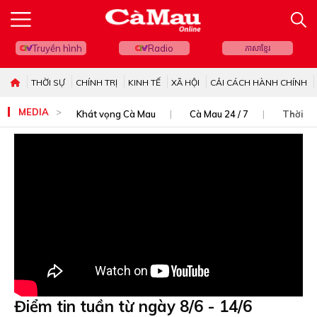
Truyền hình
Radio
ភាសាខ្មែរ
THỜI SỰ
CHÍNH TRỊ
KINH TẾ
XÃ HỘI
CẢI CÁCH HÀNH CHÍNH
MEDIA
Khát vọng Cà Mau
Cà Mau 24 / 7
Thời sự
Điểm tin tuần từ ngày 8/6 - 14/6