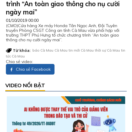
trình “An toàn giao thông cho nụ cười
ngày mai”
01/10/2019 00:00
(CMO)Cửa hàng Xe máy Honda Tân Ngọc Anh, Đội Tuyên
truyền Phòng CSGT Công an tỉnh Cà Mau vừa phối hợp với
trường THPT Phú Hưng tổ chức chương trình “An toàn giao
thông cho nụ cười ngày mai”.
Từ khóa:
báo Cà Mau
Cà Mau
tin mới Cà Mau
thời sự Cà Mau
tin
tức Cà Mau
Chia sẻ video:
Chia sẻ Facebook
VIDEO NỔI BẬT