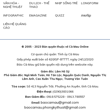
VĂN HÓA -
DU LỊCH - THỂ
NHỊP SỐNG TRẺ
LONGFORM
NGHỆ THUẬT
THAO
INFOGRAPHIC
EMAGAZINE
QUIZZ
ភាសាខ្មែរ
LIÊN HỆ QUẢNG
CÁO
© 2005 - 2023 Bản quyền thuộc về Cà Mau Online
Cơ quan chủ quản: Tỉnh ủy Cà Mau
Giấy phép xuất bản số 620/GP-BTTTT, ngày 24/12/2020
Báo Cà Mau giữ bản quyền nội dung trên website này.
Giám đốc: Lâm Hồ Sỹ
Phó Giám đốc: Ngô Minh Toàn, Hồ Tấn Lộc, Nguyễn Quốc Danh, Nguyễn Thị
Lâm Anh, Cao Xuân Thu Ngọc, Trương Văn Tuấn
Tòa soạn:
Số 413 Nguyễn Trãi, Phường An Xuyên, tỉnh Cà Mau.
Điện thoại:
(0290)3831066
Ban Giám đốc:
0918.575228 - 0913.780557
baocamau@gmail.com
Email:
baocamau.phongkythuat@gmail.com