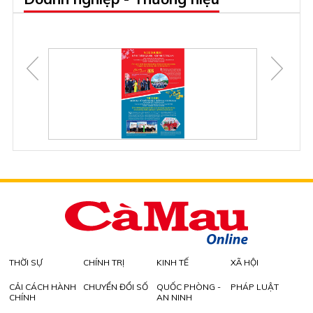
THỜI SỰ
CHÍNH TRỊ
KINH TẾ
XÃ HỘI
CẢI CÁCH HÀNH
CHUYỂN ĐỔI SỐ
QUỐC PHÒNG -
PHÁP LUẬT
CHÍNH
AN NINH