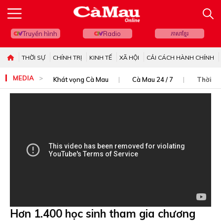
Truyền hình
Radio
ភាសាខ្មែរ
THỜI SỰ
CHÍNH TRỊ
KINH TẾ
XÃ HỘI
CẢI CÁCH HÀNH CHÍNH
MEDIA
Khát vọng Cà Mau
Cà Mau 24 / 7
Thời sự
Hơn 1.400 học sinh tham gia chương