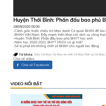
Huyện Thới Bình: Phấn đấu bao phủ B
18/09/2020 00:00
-Cảnh giác trước chiêu trò Mạo danh Cơ quan BHXH để lừa 
-BHXH Việt Nam: Đẩy mạnh triển khai các dịch vụ công trực
-Huyện Thới Bình: Phấn đấu bao phủ BHYT học sinh
-Năm học 2020-2021: BHYT HSSV có gì mới?
-Sẽ bị phạt khi không chốt sổ BHXH cho người lao động
Từ khóa:
báo Cà Mau
Cà Mau
tin mới Cà Mau
thời sự Cà Mau
Chia sẻ video:
Chia sẻ Facebook
VIDEO NỔI BẬT