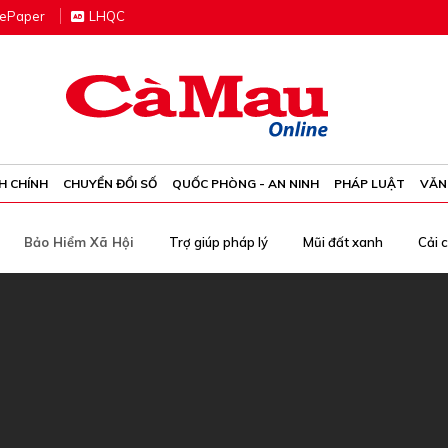
e
P
aper
LHQC
H CHÍNH
CHUYỂN ĐỔI SỐ
QUỐC PHÒNG - AN NINH
PHÁP LUẬT
VĂN
Bảo Hiểm Xã Hội
Trợ giúp pháp lý
Mũi đất xanh
Cải 