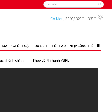
Cà Mau
,
32°C
/
32°C
-
33°C
 HÓA - NGHỆ THUẬT
DU LỊCH - THỂ THAO
NHỊP SỐNG TRẺ
cách hành chính
Theo dõi thi hành VBPL