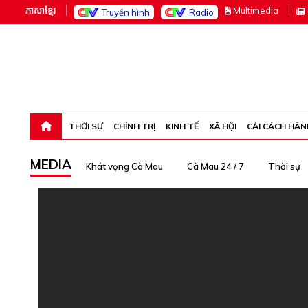
ភាសាខ្មែរ
M
ultimedia
Truyền hình
Radio
Thứ sáu, 7-8-26 10:17:36
THỜI SỰ
CHÍNH TRỊ
KINH TẾ
XÃ HỘI
CẢI CÁCH HÀN
MEDIA
Khát vọng Cà Mau
Cà Mau 24 / 7
Thời sự