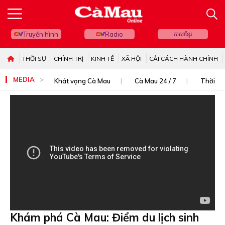
Truyền hình
Radio
ភាសាខ្មែរ
THỜI SỰ
CHÍNH TRỊ
KINH TẾ
XÃ HỘI
CẢI CÁCH HÀNH CHÍNH
MEDIA
Khát vọng Cà Mau
Cà Mau 24 / 7
Thời sự
Khám phá Cà Mau: Điểm du lịch sinh