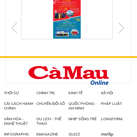
THỜI SỰ
CHÍNH TRỊ
KINH TẾ
XÃ HỘI
CẢI CÁCH HÀNH
CHUYỂN ĐỔI SỐ
QUỐC PHÒNG -
PHÁP LUẬT
CHÍNH
AN NINH
VĂN HÓA -
DU LỊCH - THỂ
NHỊP SỐNG TRẺ
LONGFORM
NGHỆ THUẬT
THAO
INFOGRAPHIC
EMAGAZINE
QUIZZ
ភាសាខ្មែរ