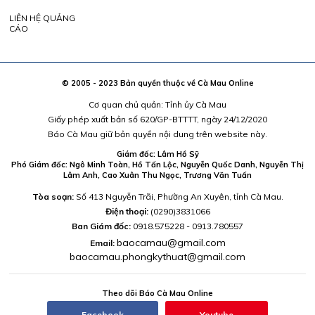
LIÊN HỆ QUẢNG
CÁO
© 2005 - 2023 Bản quyền thuộc về Cà Mau Online
Cơ quan chủ quản: Tỉnh ủy Cà Mau
Giấy phép xuất bản số 620/GP-BTTTT, ngày 24/12/2020
Báo Cà Mau giữ bản quyền nội dung trên website này.
Giám đốc: Lâm Hồ Sỹ
Phó Giám đốc: Ngô Minh Toàn, Hồ Tấn Lộc, Nguyễn Quốc Danh, Nguyễn Thị
Lâm Anh, Cao Xuân Thu Ngọc, Trương Văn Tuấn
Tòa soạn:
Số 413 Nguyễn Trãi, Phường An Xuyên, tỉnh Cà Mau.
Điện thoại:
(0290)3831066
Ban Giám đốc:
0918.575228 - 0913.780557
baocamau@gmail.com
Email:
baocamau.phongkythuat@gmail.com
Theo dõi Báo Cà Mau Online
Facebook
Youtube