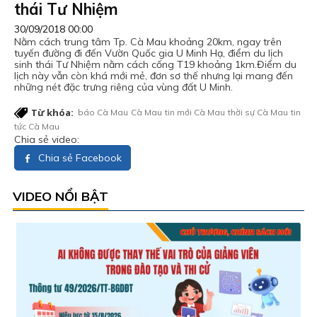
thái Tư Nhiệm
30/09/2018 00:00
Nằm cách trung tâm Tp. Cà Mau khoảng 20km, ngay trên
tuyến đường đi đến Vườn Quốc gia U Minh Hạ, điểm du lịch
sinh thái Tư Nhiệm nằm cách cống T19 khoảng 1km.Điểm du
lịch này vẫn còn khá mới mẻ, đơn sơ thế nhưng lại mang đến
những nét đặc trưng riêng của vùng đất U Minh.
Từ khóa:
báo Cà Mau
Cà Mau
tin mới Cà Mau
thời sự Cà Mau
tin
tức Cà Mau
Chia sẻ video:
Chia sẻ Facebook
VIDEO NỔI BẬT