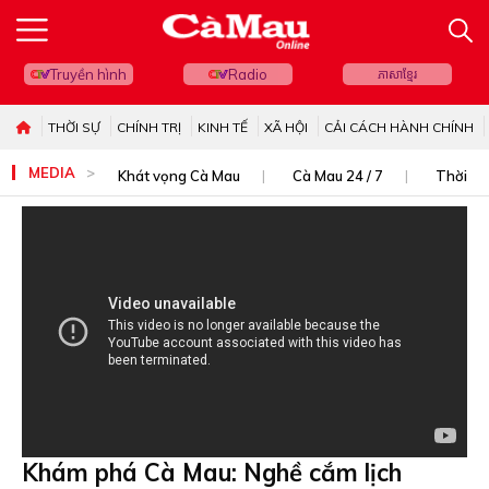
Truyền hình
Radio
ភាសាខ្មែរ
THỜI SỰ
CHÍNH TRỊ
KINH TẾ
XÃ HỘI
CẢI CÁCH HÀNH CHÍNH
MEDIA
Khát vọng Cà Mau
Cà Mau 24 / 7
Thời sự
Khám phá Cà Mau: Nghề cắm lịch