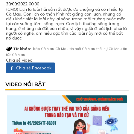
30/09/2022 00:00
(CMO) Lịch là loài hải sản rất được ưa chuộng và có nhiều tại
Cà Mau. Con lịch có thân hình rất giống con lươn, nhưng có
điều khác biệt là loài này lại sống trong môi trường nước mặn
tại các vuông tôm, sông, rạch. Con lịch thường sống trong
hang, ở những nơi đất bùn nhão, vì vậy người đi bắt lịch phải là
người có nghề, am hiểu đặc tính của loài này mới có thể bắt
nó được.
Từ khóa:
báo Cà Mau
Cà Mau
tin mới Cà Mau
thời sự Cà Mau
tin
tức Cà Mau
Chia sẻ video:
Chia sẻ Facebook
VIDEO NỔI BẬT