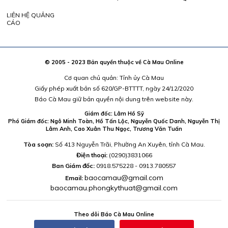
LIÊN HỆ QUẢNG
CÁO
© 2005 - 2023 Bản quyền thuộc về Cà Mau Online
Cơ quan chủ quản: Tỉnh ủy Cà Mau
Giấy phép xuất bản số 620/GP-BTTTT, ngày 24/12/2020
Báo Cà Mau giữ bản quyền nội dung trên website này.
Giám đốc: Lâm Hồ Sỹ
Phó Giám đốc: Ngô Minh Toàn, Hồ Tấn Lộc, Nguyễn Quốc Danh, Nguyễn Thị
Lâm Anh, Cao Xuân Thu Ngọc, Trương Văn Tuấn
Tòa soạn:
Số 413 Nguyễn Trãi, Phường An Xuyên, tỉnh Cà Mau.
Điện thoại:
(0290)3831066
Ban Giám đốc:
0918.575228 - 0913.780557
baocamau@gmail.com
Email:
baocamau.phongkythuat@gmail.com
Theo dõi Báo Cà Mau Online