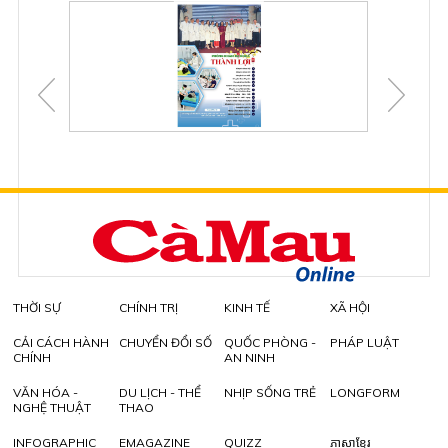
THỜI SỰ
CHÍNH TRỊ
KINH TẾ
XÃ HỘI
CẢI CÁCH HÀNH
CHUYỂN ĐỔI SỐ
QUỐC PHÒNG -
PHÁP LUẬT
CHÍNH
AN NINH
VĂN HÓA -
DU LỊCH - THỂ
NHỊP SỐNG TRẺ
LONGFORM
NGHỆ THUẬT
THAO
INFOGRAPHIC
EMAGAZINE
QUIZZ
ភាសាខ្មែរ