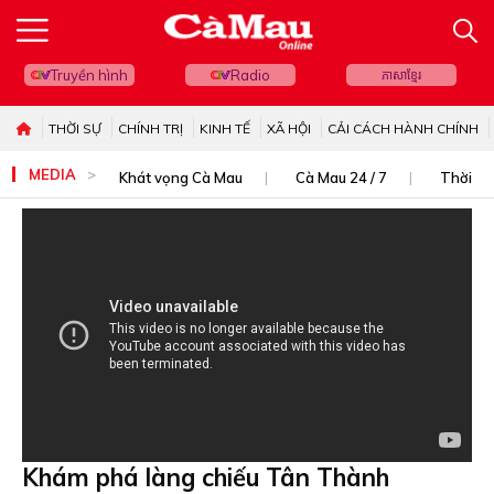
Truyền hình
Radio
ភាសាខ្មែរ
THỜI SỰ
CHÍNH TRỊ
KINH TẾ
XÃ HỘI
CẢI CÁCH HÀNH CHÍNH
MEDIA
Khát vọng Cà Mau
Cà Mau 24 / 7
Thời sự
Khám phá làng chiếu Tân Thành