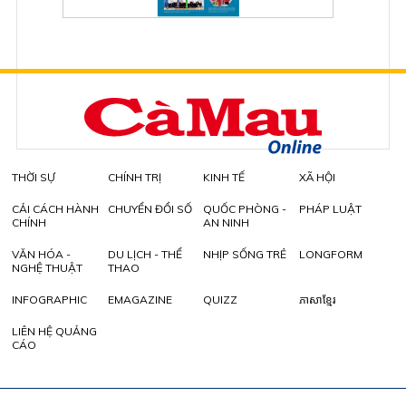
THỜI SỰ
CHÍNH TRỊ
KINH TẾ
XÃ HỘI
CẢI CÁCH HÀNH
CHUYỂN ĐỔI SỐ
QUỐC PHÒNG -
PHÁP LUẬT
CHÍNH
AN NINH
VĂN HÓA -
DU LỊCH - THỂ
NHỊP SỐNG TRẺ
LONGFORM
NGHỆ THUẬT
THAO
INFOGRAPHIC
EMAGAZINE
QUIZZ
ភាសាខ្មែរ
LIÊN HỆ QUẢNG
CÁO