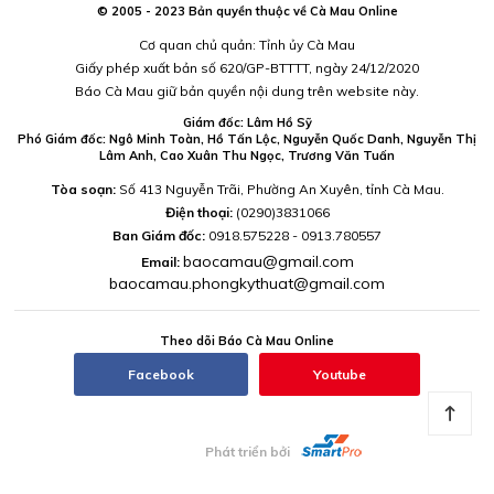
© 2005 - 2023 Bản quyền thuộc về Cà Mau Online
Cơ quan chủ quản: Tỉnh ủy Cà Mau
Giấy phép xuất bản số 620/GP-BTTTT, ngày 24/12/2020
Báo Cà Mau giữ bản quyền nội dung trên website này.
Giám đốc: Lâm Hồ Sỹ
Phó Giám đốc: Ngô Minh Toàn, Hồ Tấn Lộc, Nguyễn Quốc Danh, Nguyễn Thị
Lâm Anh, Cao Xuân Thu Ngọc, Trương Văn Tuấn
Tòa soạn:
Số 413 Nguyễn Trãi, Phường An Xuyên, tỉnh Cà Mau.
Điện thoại:
(0290)3831066
Ban Giám đốc:
0918.575228 - 0913.780557
baocamau@gmail.com
Email:
baocamau.phongkythuat@gmail.com
Theo dõi Báo Cà Mau Online
Facebook
Youtube
Phát triển bởi