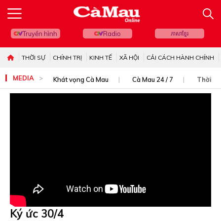
Truyền hình
Radio
ភាសាខ្មែរ
THỜI SỰ
CHÍNH TRỊ
KINH TẾ
XÃ HỘI
CẢI CÁCH HÀNH CHÍNH
MEDIA
Khát vọng Cà Mau
Cà Mau 24 / 7
Thời sự
Ký ức 30/4