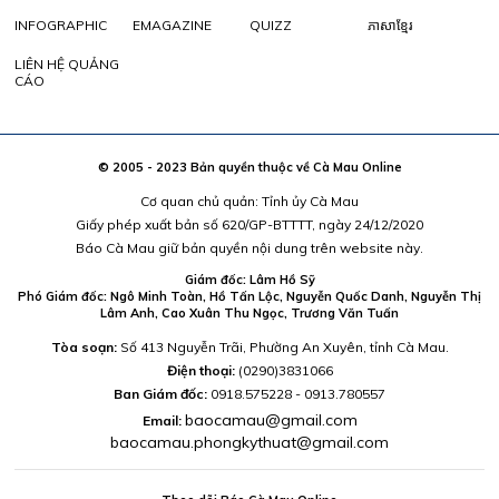
INFOGRAPHIC
EMAGAZINE
QUIZZ
ភាសាខ្មែរ
LIÊN HỆ QUẢNG
CÁO
© 2005 - 2023 Bản quyền thuộc về Cà Mau Online
Cơ quan chủ quản: Tỉnh ủy Cà Mau
Giấy phép xuất bản số 620/GP-BTTTT, ngày 24/12/2020
Báo Cà Mau giữ bản quyền nội dung trên website này.
Giám đốc: Lâm Hồ Sỹ
Phó Giám đốc: Ngô Minh Toàn, Hồ Tấn Lộc, Nguyễn Quốc Danh, Nguyễn Thị
Lâm Anh, Cao Xuân Thu Ngọc, Trương Văn Tuấn
Tòa soạn:
Số 413 Nguyễn Trãi, Phường An Xuyên, tỉnh Cà Mau.
Điện thoại:
(0290)3831066
Ban Giám đốc:
0918.575228 - 0913.780557
baocamau@gmail.com
Email:
baocamau.phongkythuat@gmail.com