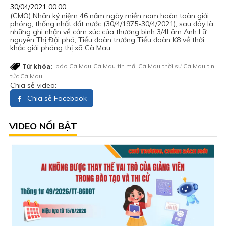
30/04/2021 00:00
(CMO) Nhân kỷ niệm 46 năm ngày miền nam hoàn toàn giải
phóng, thống nhất đất nước (30/4/1975-30/4/2021), sau đây là
những ghi nhận về cảm xúc của thương binh 3/4Lâm Anh Lữ,
nguyên Thị Đội phó, Tiểu đoàn trưởng Tiểu đoàn K8 về thời
khắc giải phóng thị xã Cà Mau.
Từ khóa:
báo Cà Mau
Cà Mau
tin mới Cà Mau
thời sự Cà Mau
tin
tức Cà Mau
Chia sẻ video:
Chia sẻ Facebook
VIDEO NỔI BẬT