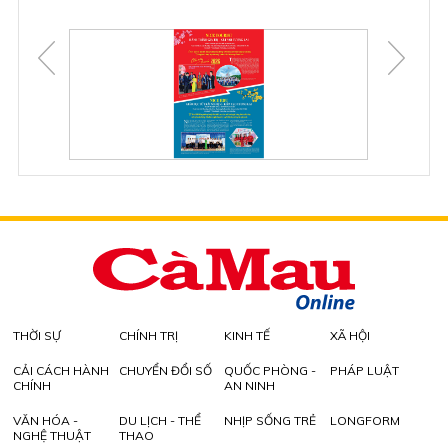
THỜI SỰ
CHÍNH TRỊ
KINH TẾ
XÃ HỘI
CẢI CÁCH HÀNH
CHUYỂN ĐỔI SỐ
QUỐC PHÒNG -
PHÁP LUẬT
CHÍNH
AN NINH
VĂN HÓA -
DU LỊCH - THỂ
NHỊP SỐNG TRẺ
LONGFORM
NGHỆ THUẬT
THAO