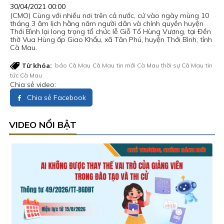
30/04/2021 00:00
(CMO) Cùng với nhiều nơi trên cả nước, cứ vào ngày mùng 10
tháng 3 âm lịch hằng năm người dân và chính quyền huyện
Thới Bình lại long trọng tổ chức lễ Giỗ Tổ Hùng Vương, tại Đền
thờ Vua Hùng ấp Giao Khẩu, xã Tân Phú, huyện Thới Bình, tỉnh
Cà Mau.
Từ khóa:
báo Cà Mau
Cà Mau
tin mới Cà Mau
thời sự Cà Mau
tin
tức Cà Mau
Chia sẻ video:
Chia sẻ Facebook
VIDEO NỔI BẬT