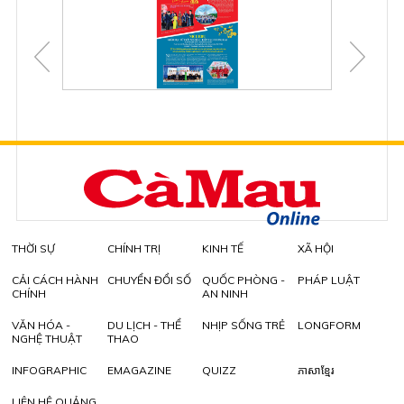
THỜI SỰ
CHÍNH TRỊ
KINH TẾ
XÃ HỘI
CẢI CÁCH HÀNH
CHUYỂN ĐỔI SỐ
QUỐC PHÒNG -
PHÁP LUẬT
CHÍNH
AN NINH
VĂN HÓA -
DU LỊCH - THỂ
NHỊP SỐNG TRẺ
LONGFORM
NGHỆ THUẬT
THAO
INFOGRAPHIC
EMAGAZINE
QUIZZ
ភាសាខ្មែរ
LIÊN HỆ QUẢNG