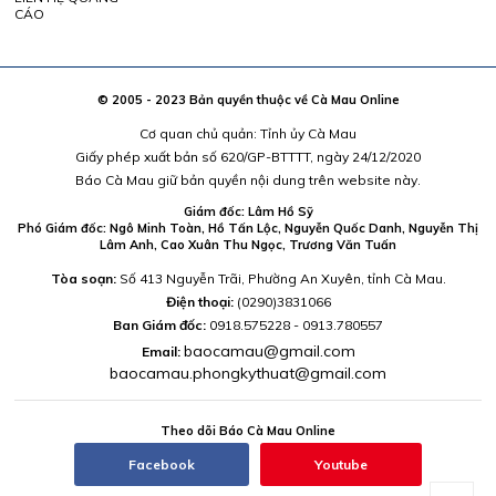
CÁO
© 2005 - 2023 Bản quyền thuộc về Cà Mau Online
Cơ quan chủ quản: Tỉnh ủy Cà Mau
Giấy phép xuất bản số 620/GP-BTTTT, ngày 24/12/2020
Báo Cà Mau giữ bản quyền nội dung trên website này.
Giám đốc: Lâm Hồ Sỹ
Phó Giám đốc: Ngô Minh Toàn, Hồ Tấn Lộc, Nguyễn Quốc Danh, Nguyễn Thị
Lâm Anh, Cao Xuân Thu Ngọc, Trương Văn Tuấn
Tòa soạn:
Số 413 Nguyễn Trãi, Phường An Xuyên, tỉnh Cà Mau.
Điện thoại:
(0290)3831066
Ban Giám đốc:
0918.575228 - 0913.780557
baocamau@gmail.com
Email:
baocamau.phongkythuat@gmail.com
Theo dõi Báo Cà Mau Online
Facebook
Youtube