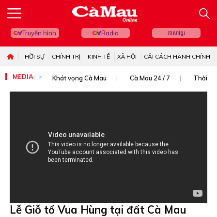
Truyền hình
Radio
ភាសាខ្មែរ
THỜI SỰ
CHÍNH TRỊ
KINH TẾ
XÃ HỘI
CẢI CÁCH HÀNH CHÍNH
MEDIA
Khát vọng Cà Mau
Cà Mau 24 / 7
Thời sự
Lễ Giỗ tổ Vua Hùng tại đất Cà Mau