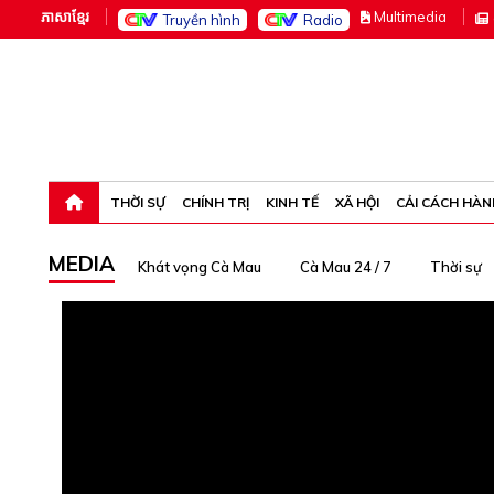
ភាសាខ្មែរ
M
ultimedia
Truyền hình
Radio
Thứ sáu, 7-8-26 00:12:11
THỜI SỰ
CHÍNH TRỊ
KINH TẾ
XÃ HỘI
CẢI CÁCH HÀN
MEDIA
Khát vọng Cà Mau
Cà Mau 24 / 7
Thời sự