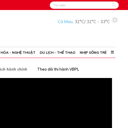
Cà Mau
,
32°C
/
32°C
-
33°C
 HÓA - NGHỆ THUẬT
DU LỊCH - THỂ THAO
NHỊP SỐNG TRẺ
ách hành chính
Theo dõi thi hành VBPL