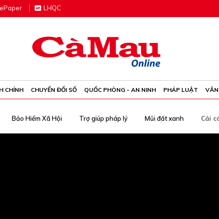
e
P
aper
LHQC
H CHÍNH
CHUYỂN ĐỔI SỐ
QUỐC PHÒNG - AN NINH
PHÁP LUẬT
VĂN
Bảo Hiểm Xã Hội
Trợ giúp pháp lý
Mũi đất xanh
Cải c