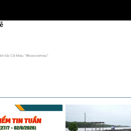
lễ
tin tức Cà Mau
"#baocamau"