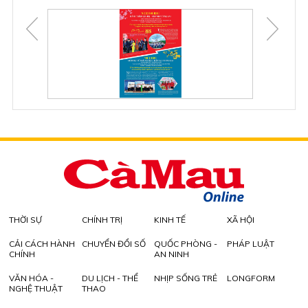
THỜI SỰ
CHÍNH TRỊ
KINH TẾ
XÃ HỘI
CẢI CÁCH HÀNH
CHUYỂN ĐỔI SỐ
QUỐC PHÒNG -
PHÁP LUẬT
CHÍNH
AN NINH
VĂN HÓA -
DU LỊCH - THỂ
NHỊP SỐNG TRẺ
LONGFORM
NGHỆ THUẬT
THAO