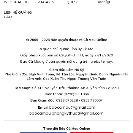
INFOGRAPHIC
EMAGAZINE
QUIZZ
ភាសាខ្មែរ
LIÊN HỆ QUẢNG
CÁO
© 2005 - 2023 Bản quyền thuộc về Cà Mau Online
Cơ quan chủ quản: Tỉnh ủy Cà Mau
Giấy phép xuất bản số 620/GP-BTTTT, ngày 24/12/2020
Báo Cà Mau giữ bản quyền nội dung trên website này.
Giám đốc: Lâm Hồ Sỹ
Phó Giám đốc: Ngô Minh Toàn, Hồ Tấn Lộc, Nguyễn Quốc Danh, Nguyễn Thị
Lâm Anh, Cao Xuân Thu Ngọc, Trương Văn Tuấn
Tòa soạn:
Số 413 Nguyễn Trãi, Phường An Xuyên, tỉnh Cà Mau.
Điện thoại:
(0290)3831066
Ban Giám đốc:
0918.575228 - 0913.780557
baocamau@gmail.com
Email:
baocamau.phongkythuat@gmail.com
Theo dõi Báo Cà Mau Online