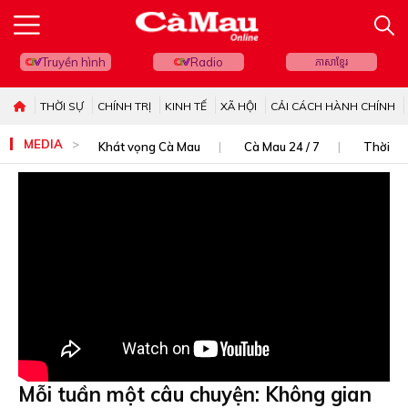
Truyền hình
Radio
ភាសាខ្មែរ
THỜI SỰ
CHÍNH TRỊ
KINH TẾ
XÃ HỘI
CẢI CÁCH HÀNH CHÍNH
MEDIA
Khát vọng Cà Mau
Cà Mau 24 / 7
Thời sự
Mỗi tuần một câu chuyện: Không gian