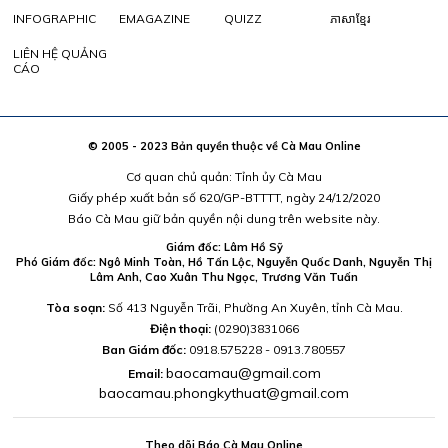
INFOGRAPHIC
EMAGAZINE
QUIZZ
ភាសាខ្មែរ
LIÊN HỆ QUẢNG
CÁO
© 2005 - 2023 Bản quyền thuộc về Cà Mau Online
Cơ quan chủ quản: Tỉnh ủy Cà Mau
Giấy phép xuất bản số 620/GP-BTTTT, ngày 24/12/2020
Báo Cà Mau giữ bản quyền nội dung trên website này.
Giám đốc: Lâm Hồ Sỹ
Phó Giám đốc: Ngô Minh Toàn, Hồ Tấn Lộc, Nguyễn Quốc Danh, Nguyễn Thị
Lâm Anh, Cao Xuân Thu Ngọc, Trương Văn Tuấn
Tòa soạn:
Số 413 Nguyễn Trãi, Phường An Xuyên, tỉnh Cà Mau.
Điện thoại:
(0290)3831066
Ban Giám đốc:
0918.575228 - 0913.780557
baocamau@gmail.com
Email:
baocamau.phongkythuat@gmail.com
Theo dõi Báo Cà Mau Online