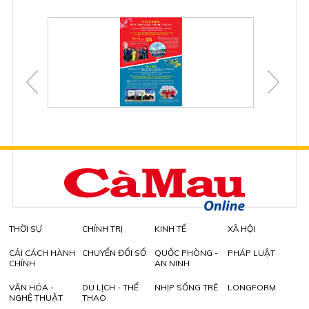
THỜI SỰ
CHÍNH TRỊ
KINH TẾ
XÃ HỘI
CẢI CÁCH HÀNH
CHUYỂN ĐỔI SỐ
QUỐC PHÒNG -
PHÁP LUẬT
CHÍNH
AN NINH
VĂN HÓA -
DU LỊCH - THỂ
NHỊP SỐNG TRẺ
LONGFORM
NGHỆ THUẬT
THAO