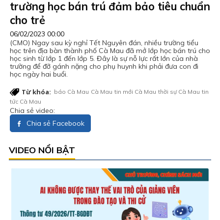
trường học bán trú đảm bảo tiêu chuẩn
cho trẻ
06/02/2023 00:00
(CMO) Ngay sau kỳ nghỉ Tết Nguyên đán, nhiều trường tiểu
học trên địa bàn thành phố Cà Mau đã mở lớp học bán trú cho
học sinh từ lớp 1 đến lớp 5. Đây là sự nỗ lực rất lớn của nhà
trường để đỡ gánh nặng cho phụ huynh khi phải đưa con đi
học ngày hai buổi.
Từ khóa:
báo Cà Mau
Cà Mau
tin mới Cà Mau
thời sự Cà Mau
tin
tức Cà Mau
Chia sẻ video:
Chia sẻ Facebook
VIDEO NỔI BẬT