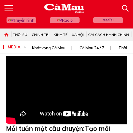
Truyền hình
Radio
ភាសាខ្មែរ
THỜI SỰ
CHÍNH TRỊ
KINH TẾ
XÃ HỘI
CẢI CÁCH HÀNH CHÍNH
MEDIA
Khát vọng Cà Mau
Cà Mau 24 / 7
Thời sự
Mỗi tuần một câu chuyện:Tạo môi