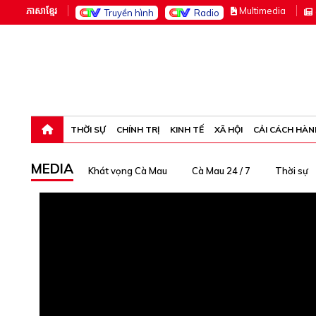
ភាសាខ្មែរ
M
ultimedia
Truyền hình
Radio
Thứ năm, 6-8-26 21:33:53
THỜI SỰ
CHÍNH TRỊ
KINH TẾ
XÃ HỘI
CẢI CÁCH HÀN
MEDIA
Khát vọng Cà Mau
Cà Mau 24 / 7
Thời sự