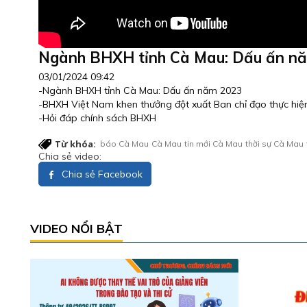
Ngành BHXH tỉnh Cà Mau: Dấu ấn n
03/01/2024 09:42
-Ngành BHXH tỉnh Cà Mau: Dấu ấn năm 2023
-BHXH Việt Nam khen thưởng đột xuất Ban chỉ đạo thực hi
-Hỏi đáp chính sách BHXH
Từ khóa:
báo Cà Mau
Cà Mau
tin mới Cà Mau
thời sự Cà Mau
Chia sẻ video:
Chia sẻ Facebook
VIDEO NỔI BẬT