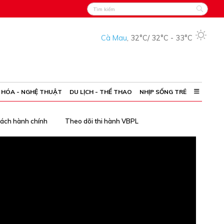
Cà Mau
,
32°C
/
32°C
-
33°C
 HÓA - NGHỆ THUẬT
DU LỊCH - THỂ THAO
NHỊP SỐNG TRẺ
cách hành chính
Theo dõi thi hành VBPL