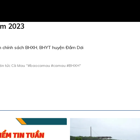
ăm 2023
ện chính sách BHXH, BHYT huyện Đầm Dơi
tin tức Cà Mau
"#baocamau #camau #BHXH"