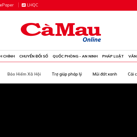
e
P
aper
LHQC
H CHÍNH
CHUYỂN ĐỔI SỐ
QUỐC PHÒNG - AN NINH
PHÁP LUẬT
VĂN
Bảo Hiểm Xã Hội
Trợ giúp pháp lý
Mũi đất xanh
Cải 