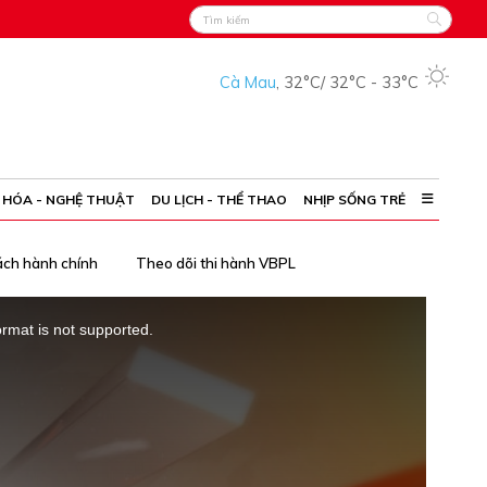
Cà Mau
,
32°C
/
32°C
-
33°C
 HÓA - NGHỆ THUẬT
DU LỊCH - THỂ THAO
NHỊP SỐNG TRẺ
ách hành chính
Theo dõi thi hành VBPL
ormat is not supported.