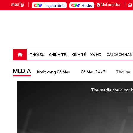
ភាសាខ្មែរ
M
ultimedia
Truyền hình
Radio
Chủ nhật, 9-8-26 19:23:36
THỜI SỰ
CHÍNH TRỊ
KINH TẾ
XÃ HỘI
CẢI CÁCH HÀN
MEDIA
Khát vọng Cà Mau
Cà Mau 24 / 7
Thời sự
This
is
The media could not be
a
modal
window.