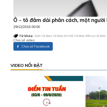
Ô - tô đâm dải phân cách, một người 
29/12/2016 00:00
Từ khóa:
báo Cà Mau
Cà Mau
tin mới Cà Mau
thời sự Cà Mau
Chia sẻ video:
Chia sẻ Facebook
VIDEO NỔI BẬT