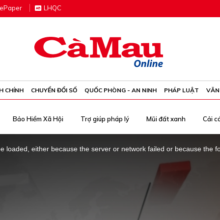
e
P
aper
LHQC
H CHÍNH
CHUYỂN ĐỔI SỐ
QUỐC PHÒNG - AN NINH
PHÁP LUẬT
VĂN
Bảo Hiểm Xã Hội
Trợ giúp pháp lý
Mũi đất xanh
Cải c
 loaded, either because the server or network failed or because the f