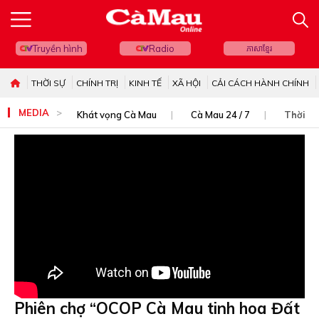
Truyền hình
Radio
ភាសាខ្មែរ
THỜI SỰ
CHÍNH TRỊ
KINH TẾ
XÃ HỘI
CẢI CÁCH HÀNH CHÍNH
MEDIA
Khát vọng Cà Mau
Cà Mau 24 / 7
Thời sự
Phiên chợ “OCOP Cà Mau tinh hoa Đất