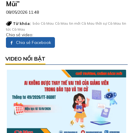
Mũi”
08/05/2026 11:48
Từ khóa:
báo Cà Mau
Cà Mau
tin mới Cà Mau
thời sự Cà Mau
tin
tức Cà Mau
Chia sẻ video:
Chia sẻ Facebook
VIDEO NỔI BẬT