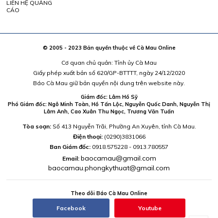
LIÊN HỆ QUẢNG
CÁO
© 2005 - 2023 Bản quyền thuộc về Cà Mau Online
Cơ quan chủ quản: Tỉnh ủy Cà Mau
Giấy phép xuất bản số 620/GP-BTTTT, ngày 24/12/2020
Báo Cà Mau giữ bản quyền nội dung trên website này.
Giám đốc: Lâm Hồ Sỹ
Phó Giám đốc: Ngô Minh Toàn, Hồ Tấn Lộc, Nguyễn Quốc Danh, Nguyễn Thị
Lâm Anh, Cao Xuân Thu Ngọc, Trương Văn Tuấn
Tòa soạn:
Số 413 Nguyễn Trãi, Phường An Xuyên, tỉnh Cà Mau.
Điện thoại:
(0290)3831066
Ban Giám đốc:
0918.575228 - 0913.780557
baocamau@gmail.com
Email:
baocamau.phongkythuat@gmail.com
Theo dõi Báo Cà Mau Online
Facebook
Youtube