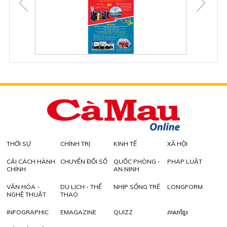
THỜI SỰ
CHÍNH TRỊ
KINH TẾ
XÃ HỘI
CẢI CÁCH HÀNH
CHUYỂN ĐỔI SỐ
QUỐC PHÒNG -
PHÁP LUẬT
CHÍNH
AN NINH
VĂN HÓA -
DU LỊCH - THỂ
NHỊP SỐNG TRẺ
LONGFORM
NGHỆ THUẬT
THAO
INFOGRAPHIC
EMAGAZINE
QUIZZ
ភាសាខ្មែរ